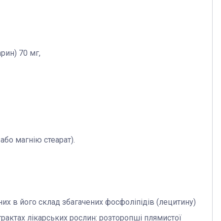
рин) 70 мг,
або магнію стеарат).
них в його склад збагачених фосфоліпідів (лецитину)
страктах лікарських рослин: розторопші плямистої