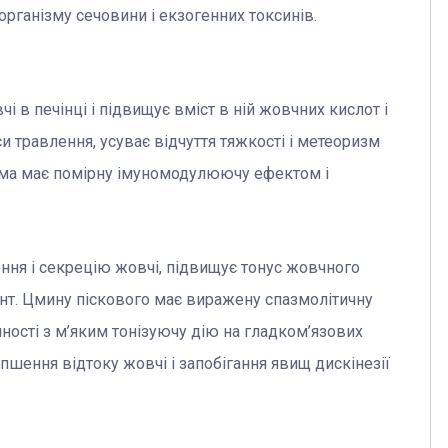
організму сечовини і екзогенних токсинів.
 в печінці і підвищує вміст в ній жовчних кислот і
 травлення, усуває відчуття тяжкості і метеоризм
кума має помірну імуномодулюючу ефектом і
ння і секрецію жовчі, підвищує тонус жовчного
єнт. Цмину піскового має виражену спазмолітичну
упності з м’яким тонізуючу дію на гладком’язових
пшення відтоку жовчі і запобігання явищ дискінезії