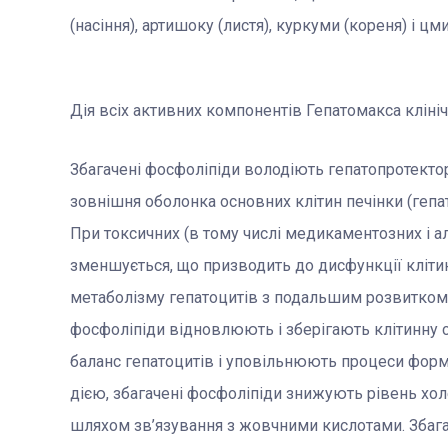
(насіння), артишоку (листя), куркуми (кореня) і цми
Дія всіх активних компонентів Гепатомакса кліні
Збагачені фосфоліпіди володіють гепатопротектор
зовнішня оболонка основних клітин печінки (гепат
При токсичних (в тому числі медикаментозних і а
зменшується, що призводить до дисфункції кліти
метаболізму гепатоцитів з подальшим розвитком ж
фосфоліпіди відновлюють і зберігають клітинну 
баланс гепатоцитів і уповільнюють процеси форм
дією, збагачені фосфоліпіди знижують рівень хо
шляхом зв’язування з жовчними кислотами. Збага