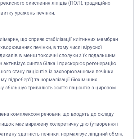
ерекисного окислення ліпідів (ПОЛ), традиційно
звитку уражень печінки.
лімарин, що сприяє стабілізації клітинних мембран
хворюваннях печінки, в тому числі вірусної
адикалів в менш токсичні сполуки з їх подальшим
активізує синтез білка і прискорює регенерацію
ьного стану пацієнтів із захворюваннями печінки
у підребер’ї) та нормалізації біохімічних
ну збільшує тривалість життя пацієнтів з цирозом
лена комплексом речовин, що входять до складу
ртишок має виражену холеретичну дію (утворення і
тивну здатність печінки, нормалізує ліпідний обмін,