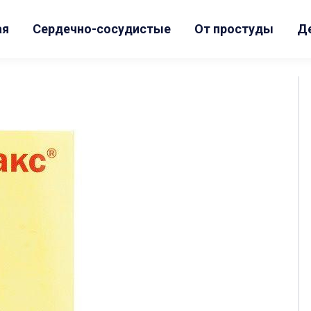
ая
Сердечно-сосудистые
От простуды
Д