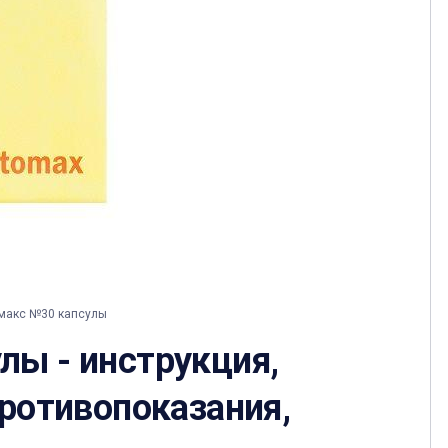
макс №30 капсулы
лы - инструкция,
противопоказания,