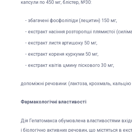
капсули по 450 мг, блістер, №30:
збагачені фосфоліпіди (лецитин) 150 мг,
екстракт насіння розторопші плямистої (силіма
екстракт листя артишоку 50 мг,
екстракт кореня куркуми 50 мг,
екстракт квітів цмину піскового 30 мг,
допоміжні речовини: (лактоза, крохмаль, кальцію 
Фармакологічні властивості
Дія Гепатомакса обумовлена ​​властивостями вхід
і біологічно активних речовин, що містяться в ек