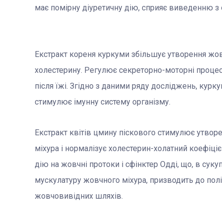
має помірну діуретичну дію, сприяє виведенню з 
Екстракт кореня куркуми збільшує утворення жовчі
холестерину. Регулює секреторно-моторні процеси
після їжі. Згідно з даними ряду досліджень, кур
стимулює імунну систему організму.
Екстракт квітів цмину піскового стимулює утворе
міхура і нормалізує холестерин-холатний коефіці
дію на жовчні протоки і сфінктер Одді, що, в сук
мускулатуру жовчного міхура, призводить до полі
жовчовивідних шляхів.