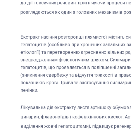
до дії токсичних речовин, пригнічуючи процеси п
розглядаються як один з головних механізмів ро
Екстракт насіння розторопші плямистої містить си
гепатоцитів (особливо при хронічних запальних за
етіології) та перетворенню агресивних вільних р
знешкодженням фізіологічним шляхом. Силімарин 
гепатоцитів, що проявляється в поліпшенні загал
(зникнення свербежу та відчуття тяжкості в правом
показників крові. Тривале застосування силімари
печінки.
Лікувальна дія екстракту листя артишоку обумов
цинарин, флавоноїдів і кофеілхіннових кислот. А
виділення жовчі гепатоцитами), підвищує регенера