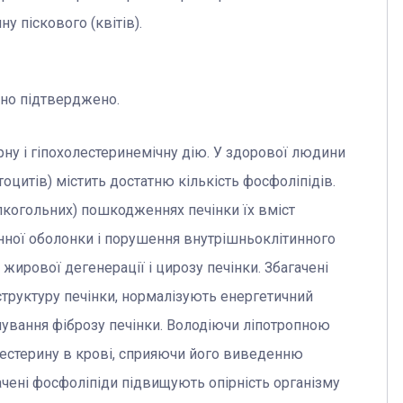
ну піскового (квітів).
чно підтверджено.
ну і гіпохолестеринемічну дію. У здорової людини
оцитів) містить достатню кількість фосфоліпідів.
лкогольних) пошкодженнях печінки їх вміст
нної оболонки і порушення внутрішньоклітинного
ирової дегенерації і цирозу печінки. Збагачені
структуру печінки, нормалізують енергетичний
ування фіброзу печінки. Володіючи ліпотропною
лестерину в крові, сприяючи його виведенню
чені фосфоліпіди підвищують опірність організму