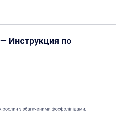
— Инструкция по
х рослин з збагаченими фосфоліпідами: