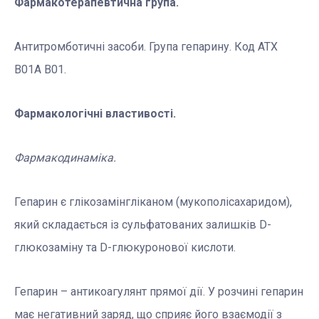
Фармакотерапевтична група.
Антитромботичні засоби. Група гепарину. Код АТХ
В01А В01.
Фармакологічні властивості.
Фармакодинаміка.
Гепарин є глікозамінгліканом (мукополісахаридом),
який складається із сульфатованих залишків D-
глюкозаміну та D-глюкуронової кислоти.
Гепарин – антикоагулянт прямої дії. У розчині гепарин
має негативний заряд, що сприяє його взаємодії з