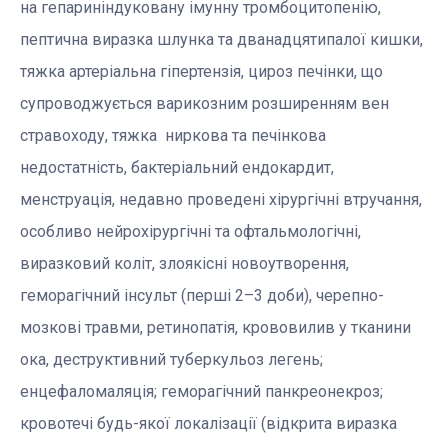
на гепариніндуковану імунну тромбоцитопенію,
пептична виразка шлунка та дванадцятипалої кишки,
тяжка артеріальна гіпертензія, цироз печінки, що
супроводжується варикозним розширенням вен
стравоходу, тяжка ниркова та печінкова
недостатність, бактеріальний ендокардит,
менструація, недавно проведені хірургічні втручання,
особливо нейрохірургічні та офтальмологічні,
виразковий коліт, злоякісні новоутворення,
геморагічний інсульт (перші 2–3 доби), черепно-
мозкові травми, ретинопатія, крововилив у тканини
ока, деструктивний туберкульоз легень;
енцефаломаляція; геморагічний панкреонекроз;
кровотечі будь-якої локалізації (відкрита виразка