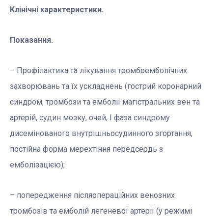
Клінічні характеристики.
Показання.
– Профілактика та лікування тромбоемболічних
захворювань та їх ускладнень (гострий коронарний
синдром, тромбози та емболії магістральних вен та
артерій, судин мозку, очей, I фаза синдрому
дисемінованого внутрішньосудинного згортання,
постійна форма мерехтіння передсердь з
емболізацією);
– попередження післяопераційних венозних
тромбозів та емболій легеневої артерії (у режимі