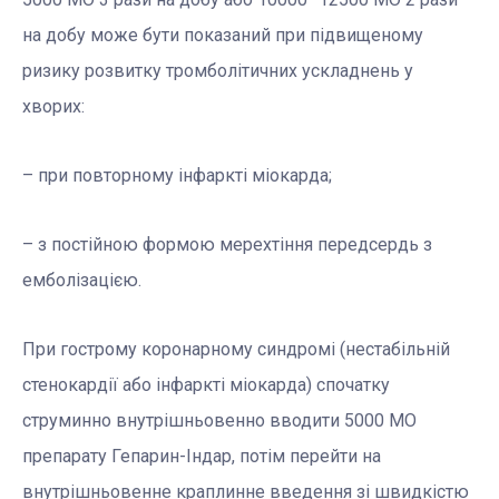
на добу може бути показаний при підвищеному
ризику розвитку тромболітичних ускладнень у
хворих:
– при повторному інфаркті міокарда;
– з постійною формою мерехтіння передсердь з
емболізацією.
При гострому коронарному синдромі (нестабільній
стенокардії або інфаркті міокарда) спочатку
струминно внутрішньовенно вводити 5000 МО
препарату Гепарин-Індар, потім перейти на
внутрішньовенне краплинне введення зі швидкістю