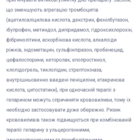
що зменшують агрегацію тромбоцитів
(ацетилсаліцилова кислота, декстрин, фенілбутазон,
ібупрофен, метиндол, дипіридамол, гідроксихлорохін,
фібринолітики, аскорбінова кислота, алкалоїди
ріжків, індометацин, сульфінпіразон, пробенецид,
цефалоспорини, кеторолак, епопростинол,
клопідогрель, тиклопідин, стрептокіназа,
внутрішньовенно введені пеніциліни, етакринова
кислота, цитостатики), при одночасній терапії з
гепарином можуть спричиняти крововиливи, тому їх
необхідно застосовувати дуже обережно. Ризик
крововиливів також підвищується при комбінованій
терапії гепарину з ульцерогенними,
імунодепресивними та тромболітичними