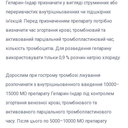
Гепарин-Індар призначати у вигляді струминних або
переривчастих внутрішньовенних чи підшкірних
ін’єкцій. Перед призначенням препарату потрібно
визначити час згортання крові, тромбіновий та
активований парціальний тромбопластиновий час,
кількість тромбоцитів. Для розведення гепарину
використовувати тільки 0,9 % розчин натрію хлориду.
Дорослим при гострому тромбозі лікування
розпочинати з внутрішньовенного введення 10000–
15000 МО препарату Гепарин-Індар під контролем
згортання венозної крові, тромбінового та
активованого парціального тромбопластинового
часу. Після цього по 5000–10000 МО препарату