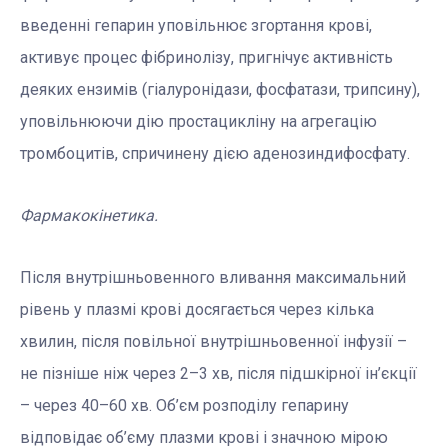
введенні гепарин уповільнює згортання крові,
активує процес фібринолізу, пригнічує активність
деяких ензимів (гіалуронідази, фосфатази, трипсину),
уповільнюючи дію простацикліну на агрегацію
тромбоцитів, спричинену дією аденозиндифосфату.
Фармакокінетика.
Після внутрішньовенного вливання максимальний
рівень у плазмі крові досягається через кілька
хвилин, після повільної внутрішньовенної інфузії –
не пізніше ніж через 2–3 хв, після підшкірної ін’єкції
– через 40–60 хв. Об’єм розподілу гепарину
відповідає об’єму плазми крові і значною мірою