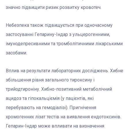
значно підвищити ризик розвитку кровотеч.
Небезпека також підвищується при одночасному
застосуванні Гепарину-Індар з ульцерогенними,
імунодепресивними та тромболітичними лікарськими
засобами.
Вплив на результати лабораторних досліджень. Хибне
збільшення рівня загального тироксину і
трийодтироніну. Хибно-позитивний метаболічний
ацидоз та гіпокальціємія (у пацієнтів, які
перебувають на гемодіалізі). Пригнічення
хромогенних лізат тестів на виявлення ендотоксинів.
Гепарин-Індар може впливати на визначення