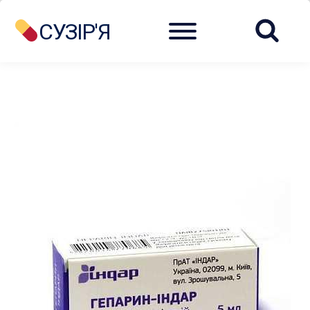
Menu
СУЗІР'Я