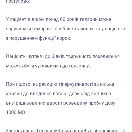
поступово.
У пацієнтів віком понад 60 років гепарин може
спричиняти геморагії, особливо у жінок, та у пацієнтів
з порушенням функції нирок.
Пацієнти, чутливі до білків тваринного походження,
можуть бути чутливими і до гепарину.
При підозрі на реакцію гіперчутливості за кілька
хвилин до введення повної дози слід повільно
внутрішньовенно ввести розведену пробну дозу
1000 МО.
Застосування Гепарину-Індар потребує обережності в