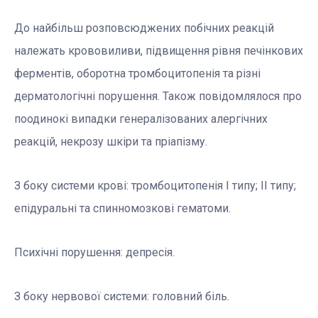
До найбільш розповсюджених побічних реакцій
належать крововиливи, підвищення рівня печінкових
ферментів, оборотна тромбоцитопенія та різні
дерматологічні порушення. Також повідомлялося про
поодинокі випадки генералізованих алергічних
реакцій, некрозу шкіри та пріапізму.
З боку системи крові: тромбоцитопенія I типу; II типу;
епідуральні та спинномозкові гематоми.
Психічні порушення: депресія.
З боку нервової системи: головний біль.