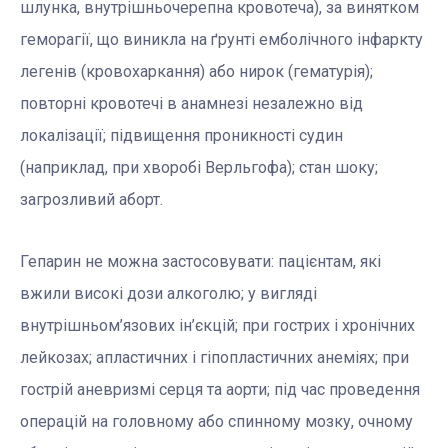
шлунка, внутрішньочерепна кровотеча), за винятком
геморагії, що виникла на ґрунті емболічного інфаркту
легенів (кровохаркання) або нирок (гематурія);
повторні кровотечі в анамнезі незалежно від
локалізації; підвищення проникності судин
(наприклад, при хворобі Верльгофа); стан шоку;
загрозливий аборт.
Гепарин не можна застосовувати: пацієнтам, які
вжили високі дози алкоголю; у вигляді
внутрішньом’язових ін’єкцій; при гострих і хронічних
лейкозах; апластичних і гіпопластичних анеміях; при
гострій аневризмі серця та аорти; під час проведення
операцій на головному або спинному мозку, очному