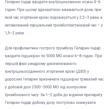
Гепарин-Індар вводити внутрішньовенно кожні 4–6
годин. При цьому адекватною вважається доза, при
якій час згортання крові подовжується у 2,5–3 рази, а
активований парціальний тромбопластиновий час – у
1,5–2 рази.
Для профілактики гострого тромбозу Гепарин-Індар
вводити підшкірно по 5000 МО кожні 6–8 годин. При
першій фазі синдрому дисемінованого
внутрішньосудинного згортання крові (ДВЗ) у
дорослих гепарин призначати підшкірно тривалий час
у добовій дозі 2500–5000 МО під контролем
тромбінового часу. За 1–2 доби до відміни препарату
Гепарин-Індар добову дозу поступово знижувати.