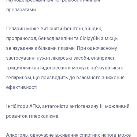
препаратами.
Гепарин може витісняти фенітоїн, хінідин,
пропранолол, бензодіазепіни та білірубін з місць
зв’язування з білками плазми. При одночасному
застосуванні лужні лікарські засоби, енаприлат,
трициклічні антидепресанти можуть зв’язуватися з
гепарином, що призводить до взаємного зниження
ефективності.
Інгібітори АПФ, антагоністи ангіотензину ІІ: можливий
розвиток гіперкаліємії.
Алкоголь: одночасне вживання спиртних напоїв може