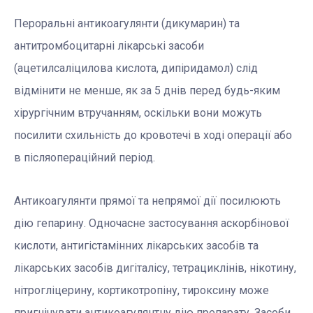
Пероральні антикоагулянти (дикумарин) та
антитромбоцитарні лікарські засоби
(ацетилсаліцилова кислота, дипіридамол) слід
відмінити не менше, як за 5 днів перед будь-яким
хірургічним втручанням, оскільки вони можуть
посилити схильність до кровотечі в ході операції або
в післяопераційний період.
Антикоагулянти прямої та непрямої дії посилюють
дію гепарину. Одночасне застосування аскорбінової
кислоти, антигістамінних лікарських засобів та
лікарських засобів дигіталісу, тетрациклінів, нікотину,
нітрогліцерину, кортикотропіну, тироксину може
пригнічувати антикоагулянтну дію препарату. Засоби,