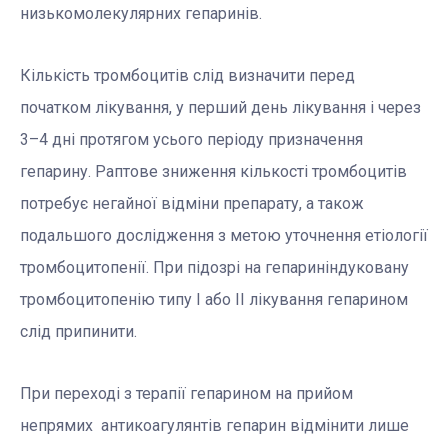
низькомолекулярних гепаринів.
Кількість тромбоцитів слід визначити перед
початком лікування, у перший день лікування і через
3–4 дні протягом усього періоду призначення
гепарину. Раптове зниження кількості тромбоцитів
потребує негайної відміни препарату, а також
подальшого дослідження з метою уточнення етіології
тромбоцитопенії. При підозрі на гепариніндуковану
тромбоцитопенію типу I або II лікування гепарином
слід припинити.
При переході з терапії гепарином на прийом
непрямих антикоагулянтів гепарин відмінити лише