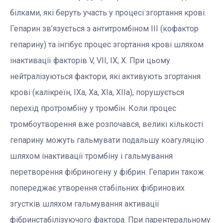
білками, які беруть участь у процесі згортання крові.
Гепарин зв’язується з антитромбіном III (кофактор
гепарину) та інгібує процес згортання крові шляхом
інактивації факторів V, VII, IX, X. При цьому
нейтралізуються фактори, які активують згортання
крові (калікреїн, IXa, Xa, XIa, XIIa), порушується
перехід протромбіну у тромбін. Коли процес
тромбоутворення вже розпочався, великі кількості
гепарину можуть гальмувати подальшу коагуляцію
шляхом інактивації тромбіну і гальмування
перетворення фібриногену у фібрин. Гепарин також
попереджає утворення стабільних фібринових
згустків шляхом гальмування активації
фібринстабілізуючого фактора. При парентеральному