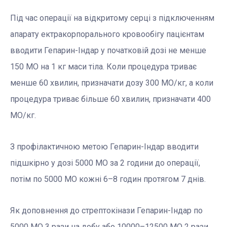
Під час операції на відкритому серці з підключенням
апарату ектракорпорального кровообігу пацієнтам
вводити Гепарин-Індар у початковій дозі не менше
150 МО на 1 кг маси тіла. Коли процедура триває
менше 60 хвилин, призначати дозу 300 МО/кг, а коли
процедура триває більше 60 хвилин, призначати 400
МО/кг.
З профілактичною метою Гепарин-Індар вводити
підшкірно у дозі 5000 МО за 2 години до операції,
потім по 5000 МО кожні 6–8 годин протягом 7 днів.
Як доповнення до стрептокінази Гепарин-Індар по
5000 МО 3 рази на добу або 10000–12500 МО 2 рази