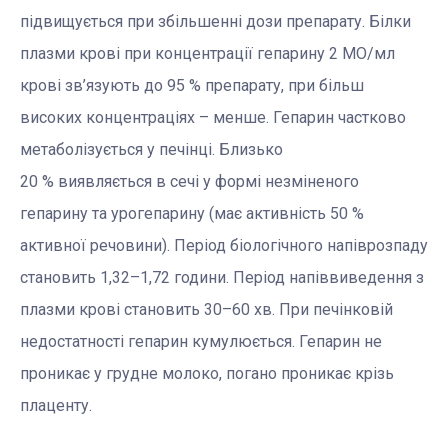
підвищується при збільшенні дози препарату. Білки
плазми крові при концентрації гепарину 2 МО/мл
крові зв’язують до 95 % препарату, при більш
високих концентраціях – менше. Гепарин частково
метаболізується у печінці. Близько
20 % виявляється в сечі у формі незміненого
гепарину та урогепарину (має активність 50 %
активної речовини). Період біологічного напіврозпаду
становить 1,32–1,72 години. Період напіввиведення з
плазми крові становить 30–60 хв. При печінковій
недостатності гепарин кумулюється. Гепарин не
проникає у грудне молоко, погано проникає крізь
плаценту.