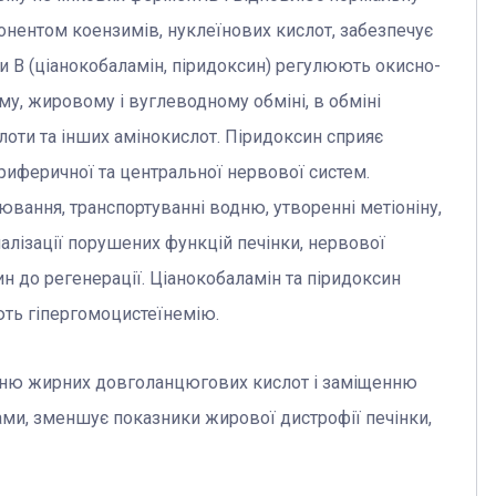
онентом коензимів, нуклеїнових кислот, забезпечує
и В (ціанокобаламін, піридоксин) регулюють окисно-
му, жировому і вуглеводному обміні, в обміні
слоти та інших амінокислот. Піридоксин сприяє
ериферичної та центральної нервової систем.
ювання, транспортуванні водню, утворенні метіоніну,
малізації порушених функцій печінки, нервової
н до регенерації. Ціанокобаламін та піридоксин
ть гіпергомоцистеїнемію.
нню жирних довголанцюгових кислот і заміщенню
ми, зменшує показники жирової дистрофії печінки,