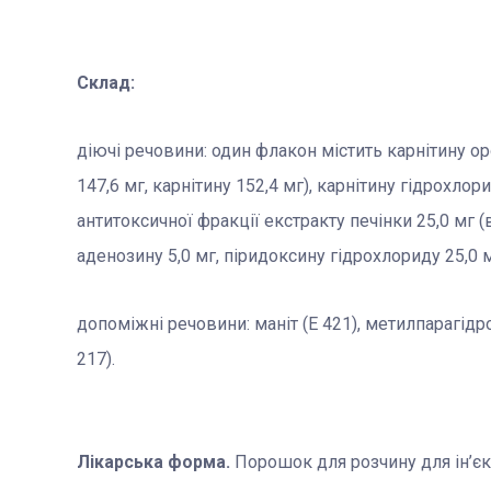
Склад:
діючі речовини: один флакон містить карнітину ор
147,6 мг, карнітину 152,4 мг), карнітину гідрохлор
антитоксичної фракції екстракту печінки 25,0 мг 
аденозину 5,0 мг, піридоксину гідрохлориду 25,0 м
допоміжні речовини: маніт (Е 421), метилпарагідр
217).
Лікарська форма.
Порошок для розчину для ін’єк