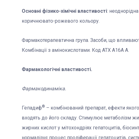
Основні фізико-хімічні властивості
: неоднорідн
коричнювато-рожевого кольору.
Фармакотерапевтична група. Засоби, що впливають
Комбінації з амінокислотами. Код АТХ A16А А.
Фармакологічні властивості.
Фармакодинаміка.
®
Гепадиф
– комбінований препарат, ефекти яког
входять до його складу. Стимулює метаболізм жи
жирних кислот у мітохондріях гепатоцитів, біосинт
нормалізує процес проліферації гепатоцитів, си