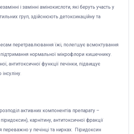
замінні і замінні амінокислоти, які беруть участь у
етильних груп, здійснюють детоксикаційну та
цесам перетравлювання їжі, полегшує всмоктування
я підтримання нормальної мікрофлори кишечнику.
ої, антитоксичної функції печінки, підвищує
 інсуліну.
розподіл активних компонентів препарату –
піридоксин), карнітину, антитоксичної фракції
я переважно у печінці та нирках. Піридоксин