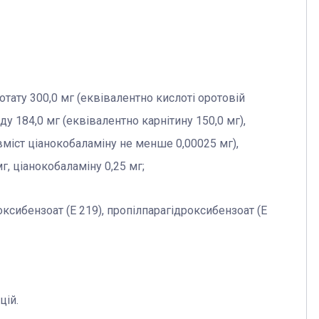
отату 300,0 мг (еквівалентно кислоті оротовій
иду 184,0 мг (еквівалентно карнітину 150,0 мг),
(вміст ціанокобаламіну не менше 0,00025 мг),
г, ціанокобаламіну 0,25 мг;
оксибензоат (Е 219), пропілпарагідроксибензоат (Е
цій.