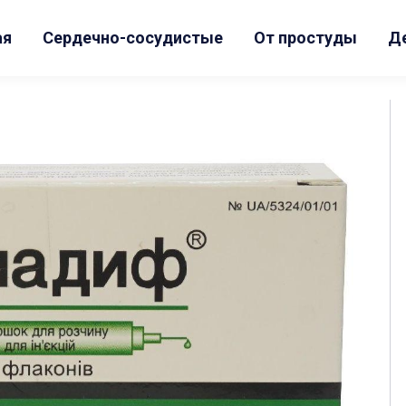
ая
Сердечно-сосудистые
От простуды
Д