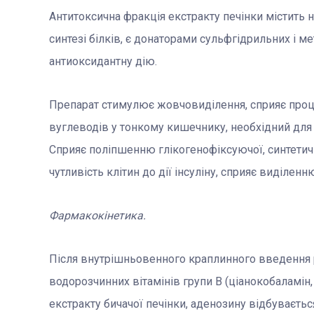
Антитоксична фракція екстракту печінки містить не
синтезі білків, є донаторами сульфгідрильних і м
антиоксидантну дію.
Препарат стимулює жовчовиділення, сприяє про
вуглеводів у тонкому кишечнику, необхідний дл
Сприяє поліпшенню глікогенофіксуючої, синтетичн
чутливість клітин до дії інсуліну, сприяє виділенню
Фармакокінетика.
Після внутрішньовенного краплинного введення 
водорозчинних вітамінів групи В (ціанокобаламін, 
екстракту бичачої печінки, аденозину відбуваєтьс