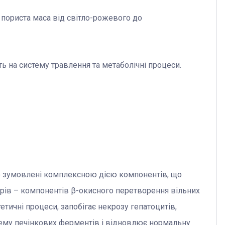
а пориста маса від світло-рожевого до
 на систему травлення та метаболічні процеси.
о зумовлені комплексною дією компонентів, що
рів – компонентів β-окисного перетворення вільних
етичні процеси, запобігає некрозу гепатоцитів,
стему печінкових ферментів і відновлює нормальну