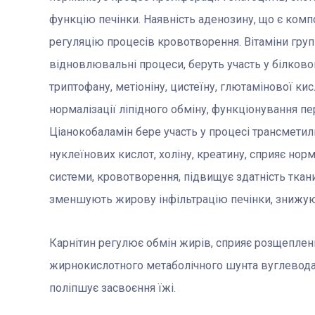
функцію печінки. Наявність аденозину, що є комп
регуляцію процесів кровотворення. Вітаміни груп
відновлювальні процеси, беруть участь у білково
триптофану, метіоніну, цистеїну, глютамінової ки
нормалізації ліпідного обміну, функціонування п
Ціанокобаламін бере участь у процесі трансметил
нуклеїнових кислот, холіну, креатину, сприяє нор
системи, кровотворення, підвищує здатність ткани
зменшують жирову інфільтрацію печінки, знижую
Карнітин регулює обмін жирів, сприяє розщепле
жирнокислотного метаболічного шунта вуглевода
поліпшує засвоєння їжі.