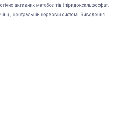
огічно активних метаболітів (піридоксальфосфат,
ечінці, центральній нервовій системі. Виведення