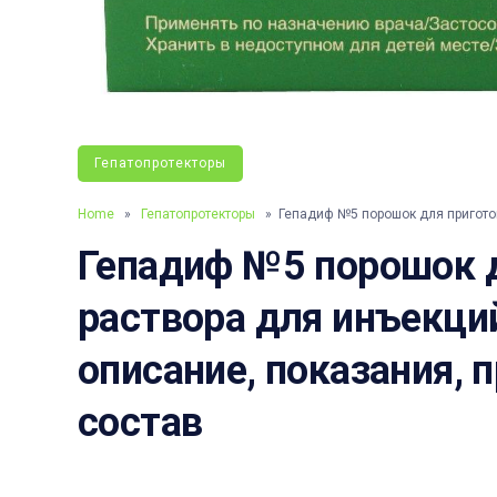
Гепатопротекторы
Home
»
Гепатопротекторы
» Гепадиф №5 порошок для пригото
Гепадиф №5 порошок 
раствора для инъекций
описание, показания, 
состав