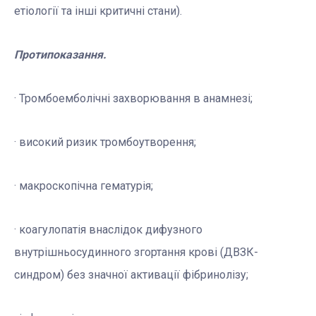
етіології та інші критичні стани).
Протипоказання.
· Тромбоемболічні захворювання в анамнезі;
· високий ризик тромбоутворення;
· макроскопічна гематурія;
· коагулопатія внаслідок дифузного
внутрішньосудинного згортання крові (ДВЗК-
синдром) без значної активації фібринолізу;