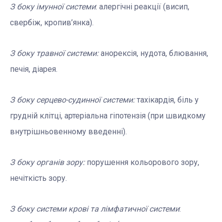
З боку імунної системи
: алергічні реакції (висип,
свербіж, кропив’янка).
З боку травної системи:
анорексія, нудота, блювання,
печія, діарея.
З боку серцево-судинної системи:
тахікардія, біль у
грудній клітці, артеріальна гіпотензія (при швидкому
внутрішньовенному введенні).
З
боку органів зору:
порушення кольорового зору,
нечіткість зору.
З
боку системи крові та лімфатичної системи
: