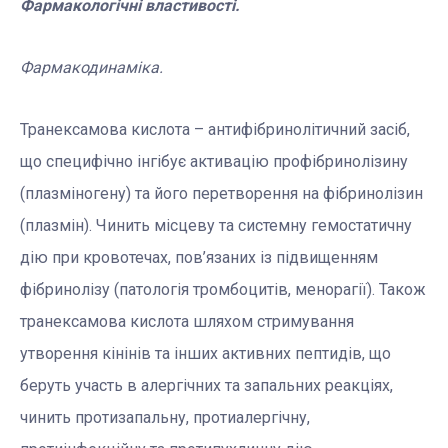
Фармакологічні властивості.
Фармакодинаміка.
Транексамова кислота – антифібринолітичний засіб,
що специфічно інгібує активацію профібринолізину
(плазміногену) та його перетворення на фібринолізин
(плазмін). Чинить місцеву та системну гемостатичну
дію при кровотечах, пов’язаних із підвищенням
фібринолізу (патологія тромбоцитів, менорагії). Також
транексамова кислота шляхом стримування
утворення кінінів та інших активних пептидів, що
беруть участь в алергічних та запальних реакціях,
чинить протизапальну, протиалергічну,