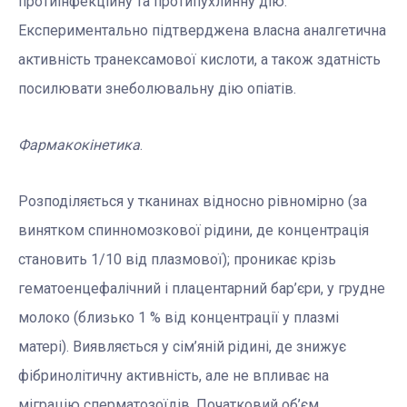
протиінфекційну та протипухлинну дію.
Експериментально підтверджена власна аналгетична
активність транексамової кислоти, а також здатність
посилювати знеболювальну дію опіатів.
Фарм
ако
кінетика
.
Розподіляється у тканинах відносно рівномірно (за
винятком спинномозкової рідини, де концентрація
становить 1/10 від плазмової); проникає крізь
гематоенцефалічний і плацентарний бар’єри, у грудне
молоко (близько 1 % від концентрації у плазмі
матері). Виявляється у сім’яній рідині, де знижує
фібринолітичну активність, але не впливає на
міграцію сперматозоїдів. Початковий об’єм