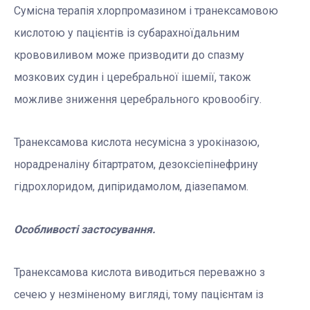
Сумісна терапія хлорпромазином і транексамовою
кислотою у пацієнтів із субарахноїдальним
крововиливом може призводити до спазму
мозкових судин і церебральної ішемії, також
можливе зниження церебрального кровообігу.
Транексамова кислота несумісна з урокіназою,
норадреналіну бітартратом, дезоксіепінефрину
гідрохлоридом, дипіридамолом, діазепамом.
Особливості застосування.
Транексамова кислота виводиться переважно з
сечею у незміненому вигляді, тому пацієнтам із