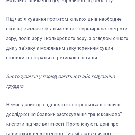
можливе зниження церебрального кровообігу.
Під час лікування протягом кількох днів необхідне
спостереження офтальмолога з перевіркою гостроти
зору, полів зору і кольорового зору, з оглядом очного
дна у зв’язку з можливим закупоренням судин
сітківки і центральної ретинальної вени.
Застосування у період вагітності або годування
груддю.
Немає даних про адекватні контрольовані клінічні
дослідження безпеки застосування транексамової
кислоти під час вагітності. Проте існують дані про
відсутність тератогенного та ембріотоксичного