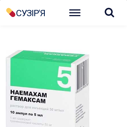
Menu
СУЗІР'Я