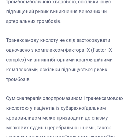
тромбоемболічною хворобою, оскільки існує
підвищений ризик виникнення венозних чи
артеріальних тромбозів.
Транексамову кислоту не слід застосовувати
одночасно з комплексом фактора IX (Factor IX
complex) чи антиінгібіторними коагуляційними
комплексами, оскільки підвищується ризик
тромбозів.
Сумісна терапія хлорпромазином і транексамовою
кислотою у пацієнтів із субарахноїдальним
крововиливом може призводити до спазму
мозкових судин і церебральної ішемії, також