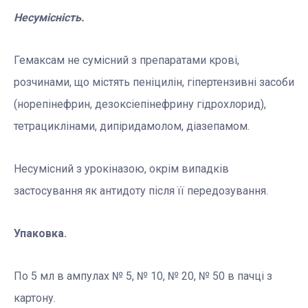
Несумісність.
Гемаксам не сумісний з препаратами крові,
розчинами, що містять пеніцилін, гіпертензивні засоби
(норепінефрин, дезоксіепінефрину гідрохлорид),
тетрациклінами, дипіридамолом, діазепамом.
Несумісний з урокіназою, окрім випадків
застосування як антидоту після її передозування.
Упаковка.
По 5 мл в ампулах № 5, № 10, № 20, № 50 в пачці з
картону.