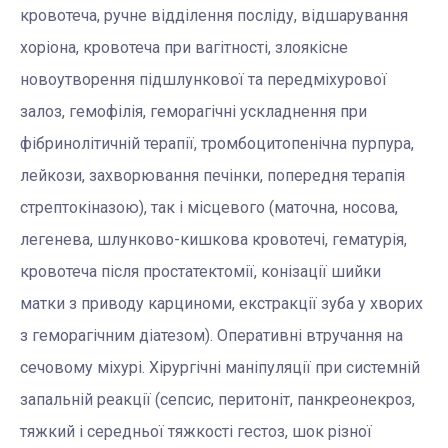
кровотеча, ручне відділення посліду, відшарування
хоріона, кровотеча при вагітності, злоякісне
новоутворення підшлункової та передміхурової
залоз, гемофілія, геморагічні ускладнення
при
фібринолітичн
ій
терапії, тромбоцитопенічна пурпура,
лейкози, захворювання печінки, попередня терапія
стрептокіназою), так і місцевого (маточна, носова,
легенева, шлунково-кишкова кровотечі, гематурія,
кровотеча після простатектомії, конізації шийки
матки з приводу карциноми, екстракції зуба у хворих
з геморагічним діатезом). Оперативні втручання на
сечовому міхурі. Хірургічні маніпуляції при системній
запальній реакції (сепсис, перитоніт, панкреонекроз,
тяжкий і середньої тяжкості гестоз, шок різної