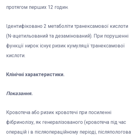
протягом перших 12 годин.
Ідентифіковано 2 метаболіти транексамової кислоти
(N-ацетильований та дезамінований). При порушенні
функції нирок існує ризик кумуляції транексамової
кислоти.
Клінічні характеристики.
Показання.
Кровотеча або ризик кровотечі при посиленні
фібринолізу, як генералізованого (кровотеча під час
операцій і в післяопераційному періоді, післяпологова