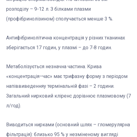
розподілу – 9-12 л. З білками плазми
(профібринолізином) сполучається менше 3 %.
Антифібринолітична концентрація у різних тканинах
зберігається 17 годин, у плазмі – до 7‑8 годин.
Метаболізується незначна частина. Крива
«концентрація–час» має трифазну форму з періодом
напіввиведення
у термінальній фазі – 2 години.
Загальний нирковий кліренс дорівнює плазмовому (7
л/год).
Виводиться нирками (основний шлях – гломерулярна
фільтрація): близько 95 % у незміненому вигляді