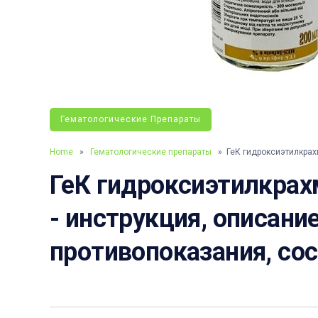
Гематологические Препараты
Home
»
Гематологические препараты
» ГеК гидроксиэтилкрах
ГеК гидроксиэтилкрах
- инструкция, описание
противопоказания, со