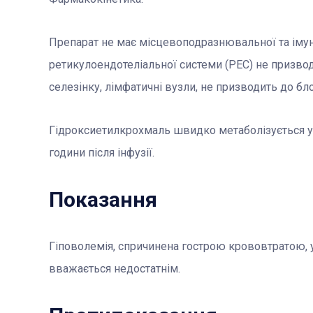
Препарат не має місцевоподразнювальної та імуно
ретикулоендотеліальної системи (РЕС) не призводи
селезінку, лімфатичні вузли, не призводить до бл
Гідроксиетилкрохмаль швидко метаболізується у 
години після інфузії.
Показання
Гіповолемія, спричинена гострою крововтратою, у
вважається недостатнім.