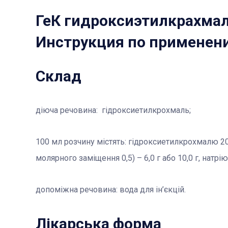
ГеК гидроксиэтилкрахмал
Инструкция по применен
Склад
діюча речовина: гідроксиетилкрохмаль;
100 мл розчину містять: гідроксиетилкрохмалю 20
молярного заміщення 0,5) – 6,0 г або 10,0 г, натрію
допоміжна речовина: вода для ін’єкцій.
Лікарська форма