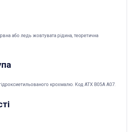
арвна або ледь жовтувата рідина, теоретична
упа
 гідроксиетильованого крохмалю. Код АТХ В05А А07.
сті