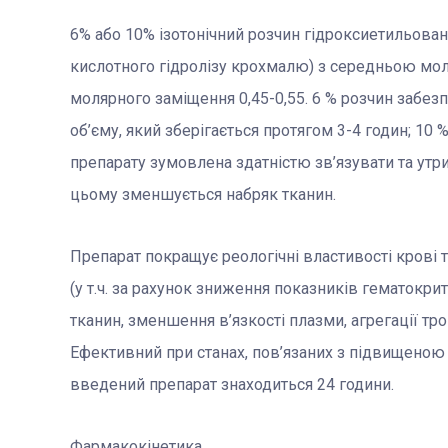
6% або 10% ізотонічний розчин гідроксиетильова
кислотного гідролізу крохмалю) з середньою мо
молярного заміщення 0,45-0,55. 6 % розчин забе
об’єму, який зберігається протягом 3-4 годин; 10
препарату зумовлена здатністю зв’язувати та утр
цьому зменшується набряк тканин.
Препарат покращує реологічні властивості крові 
(у т.ч. за рахунок зниження показників гематокр
тканин, зменшення в’язкості плазми, агрегації тро
Ефективний при станах, пов’язаних з підвищеною 
введений препарат знаходиться 24 години.
Фармакокінетика.