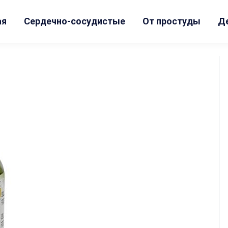
ая
Сердечно-сосудистые
От простуды
Д