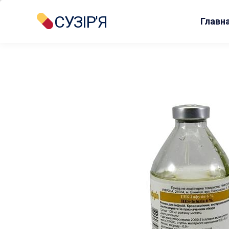
СУЗІР'Я
Главн