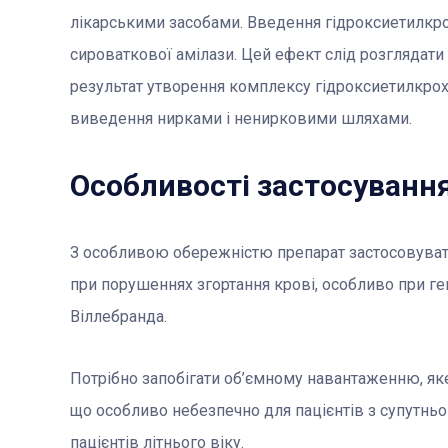
лікарськими засобами. Введення гідроксиетилк
сироваткової амілази. Цей ефект слід розглядати
результат утворення комплексу гідроксиетилкро
виведення нирками і ненирковими шляхами.
Особливості застосуванн
З особливою обережністю препарат застосовувати
при порушеннях згортання крові, особливо при ге
Віллебранда.
Потрібно запобігати об’ємному навантаженню, як
що особливо небезпечно для пацієнтів з супутнь
пацієнтів літнього віку.