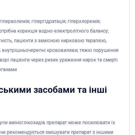
іперволемія; гіпергідратація; гіперхлоремія;
потрібна корекція водно-електролітного балансу;
ність, пацієнти з замісною нирковою терапією,
ь; внутрішньочерепні крововиливи; тяжкі порушення
хворі пацієнти через ризик ураження нирок та смерті.
рганами
ськими засобами та інші
рупи аміноглікозидів препарат може посилювати їх
і не рекомендується змішувати препарат з іншими