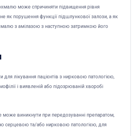
рохмалю може спричиняти підвищення рівня
 не як порушення функції підшлункової залози, а як
хмалю з амілазою з наступною затримкою його
я
 для лікування пацієнтів з нирковою патологією,
мофілії і виявленій або підозрюваній хворобі
е може виникнути при передозуванні препаратом,
ою серцевою та/або нирковою патологією, для