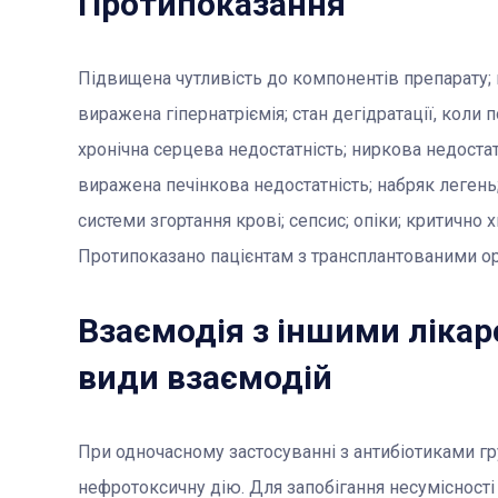
Протипоказання
Підвищена чутливість до компонентів препарату; г
виражена гіпернатріємія; стан дегідратації, коли 
хронічна серцева недостатність; ниркова недостат
виражена печінкова недостатність; набряк леген
системи згортання крові; сепсис; опіки; критично 
Протипоказано пацієнтам з трансплантованими о
Взаємодія з іншими лікар
види взаємодій
При одночасному застосуванні з антибіотиками г
нефротоксичну дію. Для запобігання несумісност