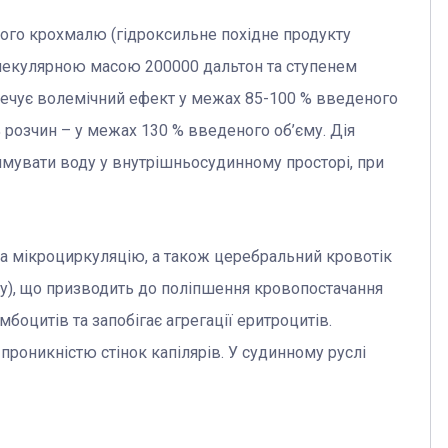
ного крохмалю (гідроксильне похідне продукту
лекулярною масою 200000 дальтон та ступенем
зпечує волемічний ефект у межах 85-100 % введеного
 % розчин – у межах 130 % введеного об’єму. Дія
имувати воду у внутрішньосудинному просторі, при
та мікроциркуляцію, а також церебральний кровотік
иту), що призводить до поліпшення кровопостачання
мбоцитів та запобігає агрегації еритроцитів.
проникністю стінок капілярів. У судинному руслі