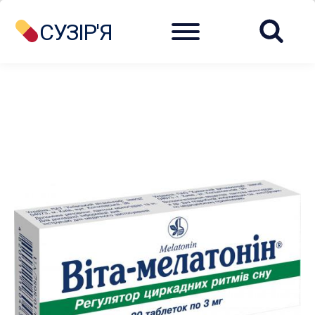
Menu
СУЗІР'Я