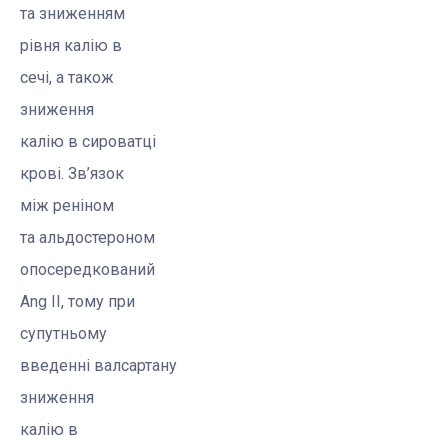
та зниженням
рівня калію в
сечі, а також
зниження
калію в сироватці
крові. Зв’язок
між реніном
та альдостероном
опосередкований
Ang
II, тому при
супутньому
введенні
валсартану
зниження
калію в