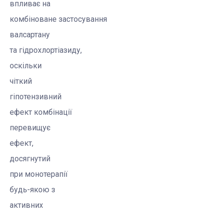
впливає на
комбіноване застосування
валсартану
та
гідрохлортіазиду
,
оскільки
чіткий
гіпотензивний
ефект комбінації
перевищує
ефект,
досягнутий
при
монотерапії
будь-якою з
активних