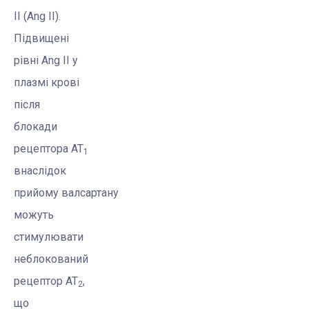
II (
Ang
II).
Підвищені
рівні
Ang
II у
плазмі крові
після
блокади
рецептора AT
1
внаслідок
прийому
валсартану
можуть
стимулювати
неблокований
рецептор AT
,
2
що