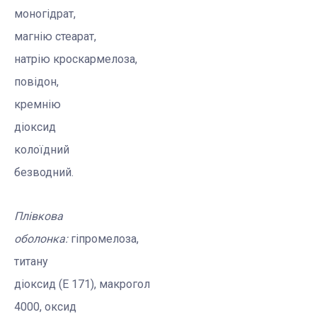
моногідрат,
магнію
стеарат
,
натрію
кроскармелоза
,
повідон
,
кремнію
діоксид
колоїдний
безводний.
Плівкова
оболонка:
гіпромелоза
,
титану
діоксид (E 171),
макрогол
4000, оксид