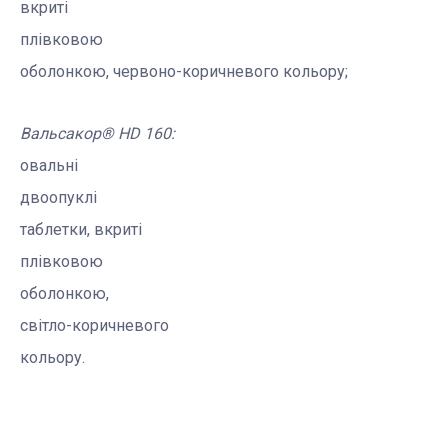
вкриті
плівковою
оболонкою
,
червоно-коричневого
кольору
;
Вальсакор
® Н
D
160
:
овальні
двоопуклі
таблетки,
вкриті
плівковою
оболонкою
,
світло-коричневого
кольору.