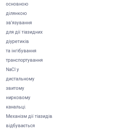
основною
ділянкою
зв’язування
для дії
тіазидних
діуретиків
та
інгібування
транспортування
NaCl
у
дистальному
звитому
нирковому
канальці.
Механізм дії
тіазидів
відбувається