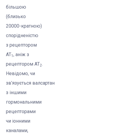
більшою
(близько
20000-кратною)
спорідненістю
з рецептором
AT
, аніж з
1
рецептором AT
.
2
Невідомо, чи
зв’язується
валсартан
з іншими
гормональними
рецепторами
чи іонними
каналами,