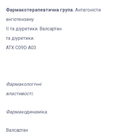
Фармакотерапевтична
група.
Антагоністи
ангіотензину
ІІ та
діуретики
.
Валсартан
та
діуретики
.
АТХ
C09D A03
.
Фармакологічні
властивості.
Фармакодинаміка
.
Валсартан