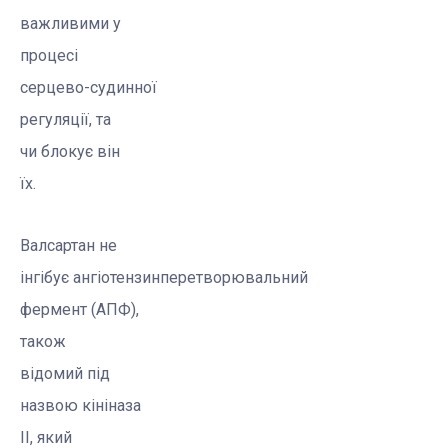
важливими у
процесі
серцево-судинної
регуляції, та
чи блокує він
їх.
Валсартан
не
інгібує
ангіотензинперетворювальний
фермент (АПФ),
також
відомий під
назвою
кініназа
II, який