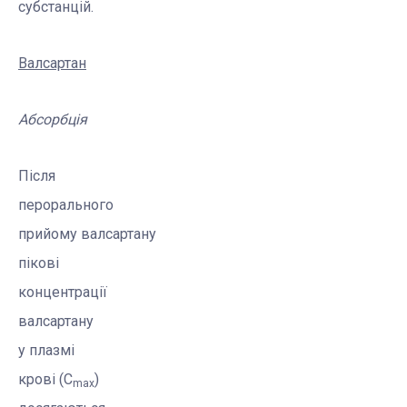
субстанцій.
Валсартан
Абсорбція
Після
перорального
прийому
валсартану
пікові
концентрації
валсартану
у плазмі
крові (
C
)
max