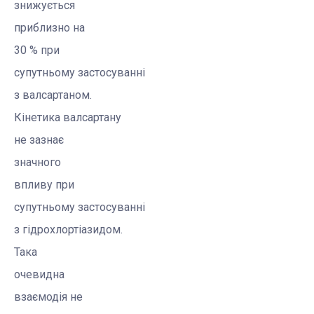
знижується
приблизно на
30 % при
супутньому застосуванні
з
валсартаном
.
Кінетика
валсартану
не зазнає
значного
впливу при
супутньому застосуванні
з
гідрохлортіазидом
.
Така
очевидна
взаємодія не