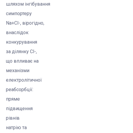
шляхом
інгібування
симпортеру
Na+Cl-, вірогідно,
внаслідок
конкурування
за ділянку Cl-,
що впливає на
механізми
електролітичної
реабсорбції:
пряме
підвищення
рівнів
натрію та