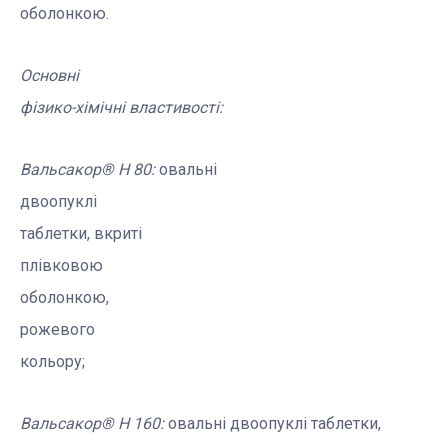
оболонкою.
Основні
фізико-хімічні
властивості
:
Вальсакор
® Н 80:
овальні
двоопуклі
таблетки,
вкриті
плівковою
оболонкою
,
рожевого
кольору
;
Вальсакор
® Н 160
:
о
вальн
і
дво
о
пукл
і
таблетки,