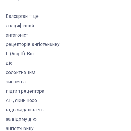
Валсартан
– це
специфічний
антагоніст
рецепторів
ангіотензину
II (
Ang
II). Він
діє
селективним
чином на
підтип рецептора
AT
, який несе
1
відповідальність
за відому дію
ангіотензину