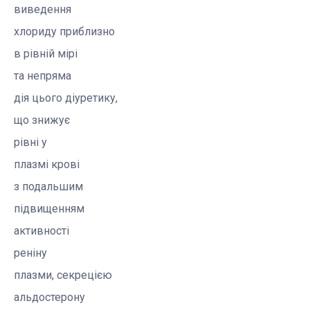
виведення
хлориду приблизно
в рівній мірі
та непряма
дія цього
діуретику
,
що знижує
рівні у
плазмі крові
з подальшим
підвищенням
активності
реніну
плазми, секрецією
альдостерону