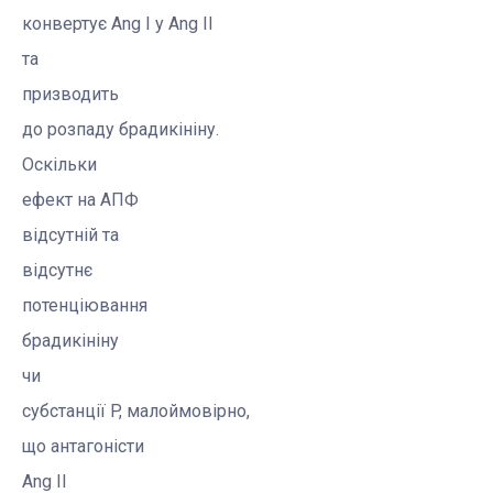
конвертує
Ang
I у
Ang
II
та
призводить
до розпаду
брадикініну
.
Оскільки
ефект на АПФ
відсутній та
відсутнє
потенціювання
брадикініну
чи
субстанції P, малоймовірно,
що антагоністи
Ang
II