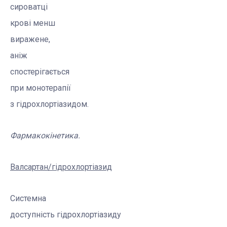
сироватці
крові менш
виражене,
аніж
спостерігається
при
монотерапії
з
гідрохлортіазидом
.
Фармакокінетика.
Валсартан
/
гідрохлортіазид
Системна
доступність
гідрохлортіазиду