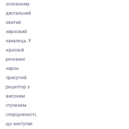
основному
дистальний
звитий
нирковий
каналець. У
кірковій
речовині
нирок
присутній
рецептор з
високим
ступенем
спорідненості,
що виступає