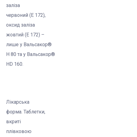
заліза
червоний (E 172),
оксид заліза
жовтий (E 172) –
лише у
Вальсакор
®
Н 80 та у
Вальсакор
®
Н
D
160.
Лікарська
форма
.
Таблетки,
вкриті
плівковою