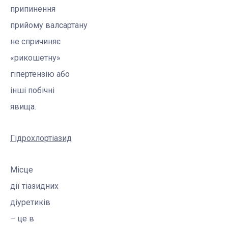
припинення
прийому
валсартану
не спричиняє
«рикошетну»
гіпертензію або
інші побічні
явища.
Гідрохлортіазид
Місце
дії
тіазидних
діуретиків
– це в