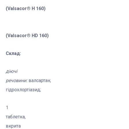
(
Valsacor
®
H
160)
(
Valsacor
®
HD
160)
Склад:
діючі
речовини:
валсартан
;
гідрохлортіазид
;
1
таблетка,
вкрита