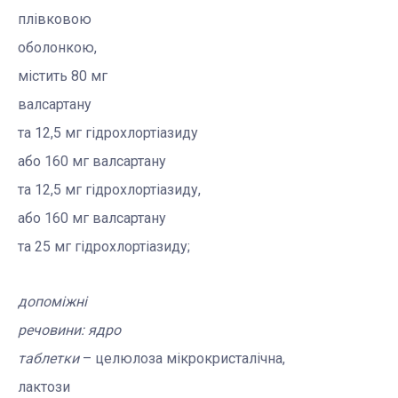
плівковою
оболонкою,
містить 80 мг
валсартану
та 1
2,5 мг
гідрохлортіазиду
або 16
0 мг
валсартану
та 1
2,5 мг
гідрохлортіазиду
,
або 16
0 мг
валсартану
та
25 мг
гідрохлортіазиду
;
допоміжні
речовини:
ядро
таблетки
–
целюлоза
мікрокристалічна,
л
актози