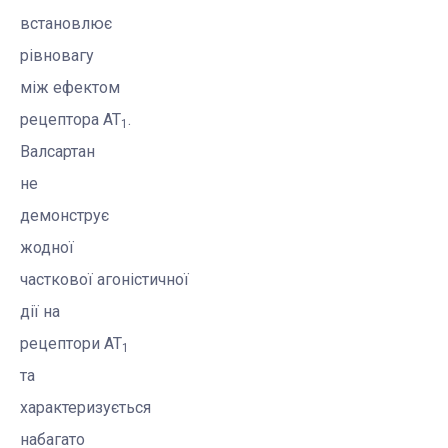
встановлює
рівновагу
між ефектом
рецептора AT
.
1
Валсартан
не
демонструє
жодної
часткової
агоністичної
дії на
рецептори AT
1
та
характеризується
набагато