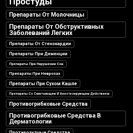
Простуды
Препараты От Молочницы
Препараты От Обструктивных
Заболеваний Легких
Препараты От Стенокардии
Препараты При Деменции
Препараты При Нарушении Сна
Препараты При Неврозах
Препараты При Сухом Кашле
Препараты Со Смягчающим И Анестезирующим Действием
Противогрибковые Средства
Противогрибковые Средства В
Дерматологии
Противозудные Средства