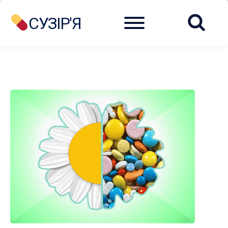
Menu
СУЗІР'Я