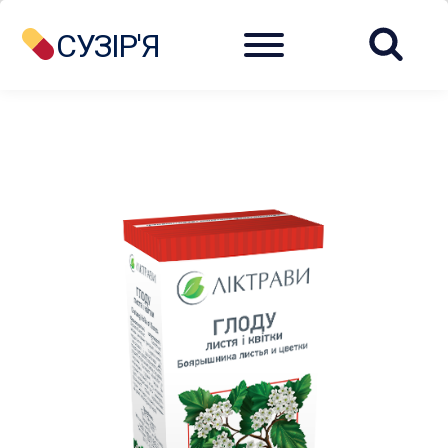
Menu
СУЗІР'Я