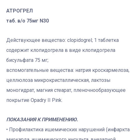
АТРОГРЕЛ
таб. в/о 75мг N30
Действующее вещество: сlopidogrel; 1 таблетка
содержит клопидогрела в виде клопидогрела
бисульфата 75 мг;
вспомогательные вещества: натрия кроскармелоза,
целлюлоза микрокристаллическая, лактозы
моногидрат, магния стеарат, пленочнообразующее
покрытие Opadry II Pink.
ПОКАЗАНИЯ К ПРИМЕНЕНИЮ.
• Профилактика ишемических нарушений (инфаркта
миокарда, ишемического инсульта, внезапной