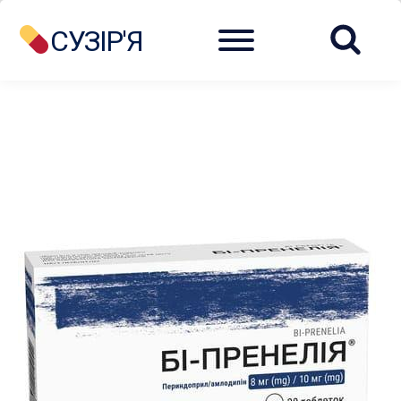
Menu
СУЗІР'Я