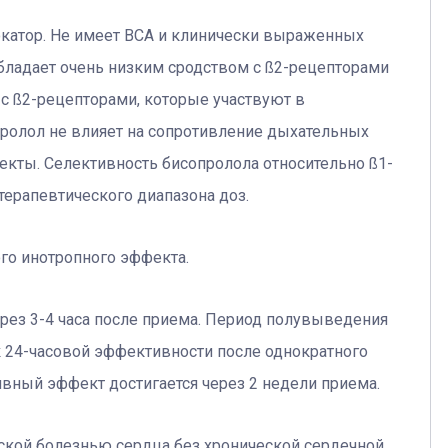
катор. Не имеет ВСА и клинически выраженных
ладает очень низким сродством с ß2-рецепторами
 с ß2-рецепторами, которые участвуют в
пролол не влияет на сопротивление дыхательных
кты. Селективность бисопролола относительно ß1-
терапевтического диапазона доз.
го инотропного эффекта.
рез 3-4 часа после приема. Период полувыведения
 к 24-часовой эффективности после однократного
вный эффект достигается через 2 недели приема.
ской болезнью сердца без хронической сердечной