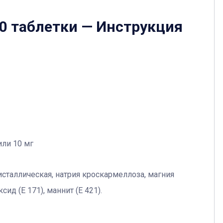
0 таблетки
— Инструкция
или 10 мг
сталлическая, натрия кроскармеллоза, магния
сид (Е 171), маннит (Е 421).