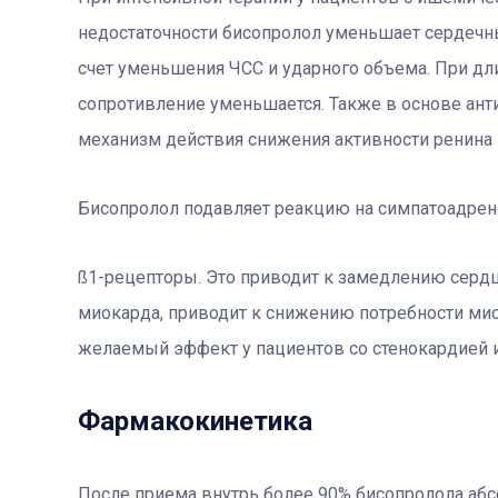
недостаточности бисопролол уменьшает сердечн
счет уменьшения ЧСС и ударного объема. При д
сопротивление уменьшается. Также в основе ант
механизм действия снижения активности ренина 
Бисопролол подавляет реакцию на симпатоадрене
ß1-рецепторы. Это приводит к замедлению серд
миокарда, приводит к снижению потребности мио
желаемый эффект у пациентов со стенокардией 
Фармакокинетика
После приема внутрь более 90% бисопролола абс