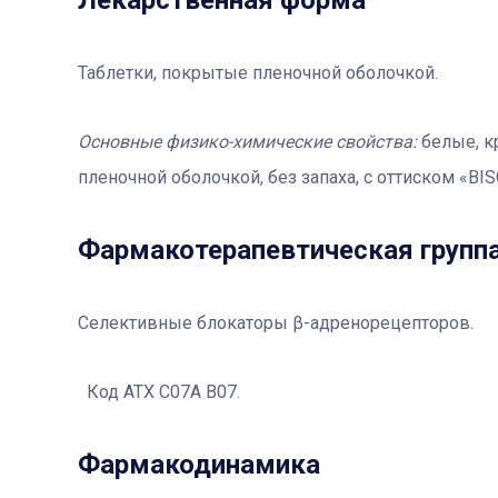
Лекарственная форма
Таблетки, покрытые пленочной оболочкой.
Основные физико-химические свойства:
белые, к
пленочной оболочкой, без запаха, с оттиском «B
Фармакотерапевтичеcкая групп
Селективные блокаторы β-адренорецепторов.
Код АТX С07А В07.
Фармакодинамика