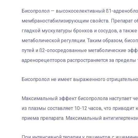
Бисопролол — высокоселективный ß1-адренобло
мембраностабилизирующим свойств. Препарат об
гладкой мускулатуры бронхов и сосудов, а также
метаболической регуляции. Таким образом, бисо
путей и ß2-опосредованные метаболические эффе
адренорецепторов распространяется за пределы 
Бисопролол не имеет выраженного отрицательно
Максимальный эффект бисопролола наступает че
из плазмы составляет 10-12 часов, что приводит
приема препарата. Максимальный антигипертензи
При интенсивной терапии у пациентов с ишемиче