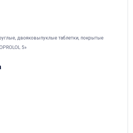
руглые, двояковыпуклые таблетки, покрытые
ISOPROLOL 5»
а