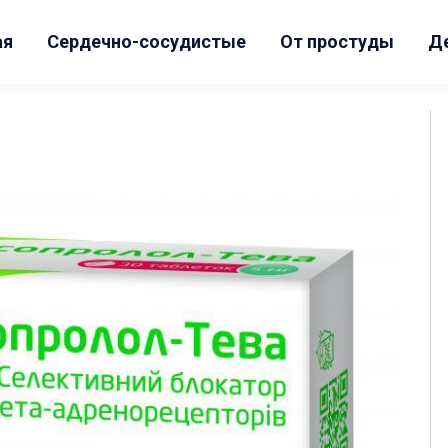
ая
Сердечно-сосудистые
От простуды
Д