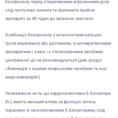
бісопрололу перед оперативними втручаннями дозу
слід поступово знизити та припинити прийом
препарату за 48 годин до загальної анестезії.
Комбінації бісопрололу з антагоністами кальцію
групи верапамілу або дилтіазему, із антиаритмічними
препаратами І класу і з гіпотензивними засобами
центральної дії не рекомендуються (див. розділ
«Взаємодія з іншими лікарськими засобами та інші
види взаємодій»).
Незважаючи на те, що кардіоселективні ß-блокатори
(ß
) мають менший вплив на функцію легень
1
порівняно із неселективними ß-блокаторами, слід