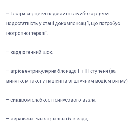
– Гостра серцева недостатність або серцева
недостатність у стані декомпенсації, що потребує
інотропної терапії;
– кардіогенний шок;
– атріовентрикулярна блокада II і III ступеня (за
винятком такої у пацієнтів зі штучним водієм ритму);
– синдром слабкості синусового вузла;
– виражена синоатріальна блокада;