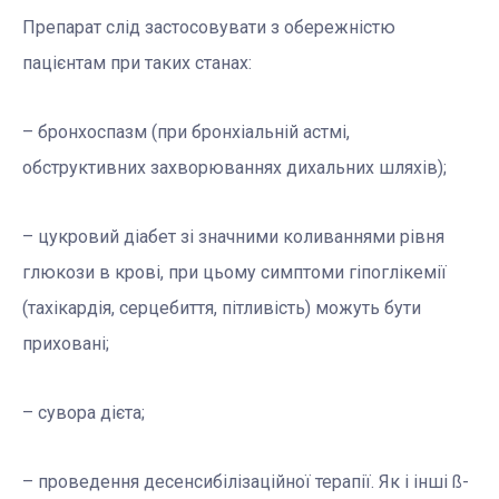
Препарат слід застосовувати з обережністю
пацієнтам при таких станах:
– бронхоспазм (при бронхіальній астмі,
обструктивних захворюваннях дихальних шляхів);
– цукровий діабет зі значними коливаннями рівня
глюкози в крові, при цьому симптоми гіпоглікемії
(тахікардія, серцебиття, пітливість) можуть бути
приховані;
– сувора дієта;
– проведення десенсибілізаційної терапії. Як і інші ß-