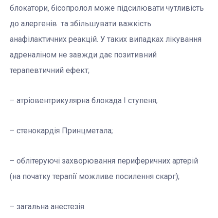
блокатори, бісопролол може підсилювати чутливість
до алергенів та збільшувати важкість
анафілактичних реакцій. У таких випадках лікування
адреналіном не завжди дає позитивний
терапевтичний ефект;
– атріовентрикулярна блокада I ступеня;
– стенокардія Принцметала;
– облітеруючі захворювання периферичних артерій
(на початку терапії можливе посилення скарг);
– загальна анестезія.