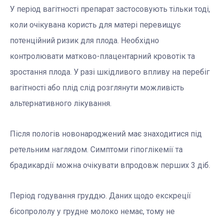
У період вагітності препарат застосовують тільки тоді,
коли очікувана користь для матері перевищує
потенційний ризик для плода. Необхідно
контролювати матково-плацентарний кровотік та
зростання плода. У разі шкідливого впливу на перебіг
вагітності або плід слід розглянути можливість
альтернативного лікування.
Після пологів новонароджений має знаходитися під
ретельним наглядом. Симптоми гіпоглікемії та
брадикардії можна очікувати впродовж перших 3 діб.
Період годування груддю. Даних щодо екскреції
бісопрололу у грудне молоко немає, тому не