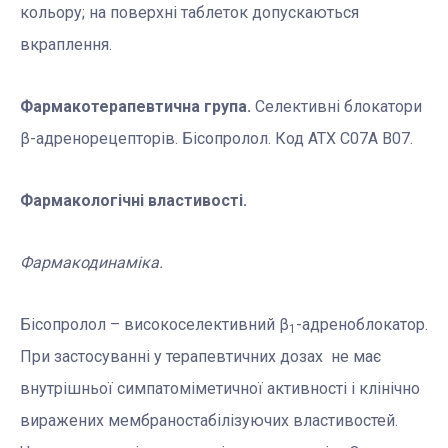
кольору; на поверхні таблеток допускаються
вкраплення.
Фармакотерапевтична група.
Селективні блокатори
β-адренорецепторів. Бісопролол. Код АТХ С07А В07.
Фармакологічні властивості.
Фармакодинаміка.
Бісопролол – високоселективний β
-адреноблокатор.
1
При застосуванні у терапевтичних дозах не має
внутрішньої симпатоміметичної активності і клінічно
виражених мембраностабілізуючих властивостей.