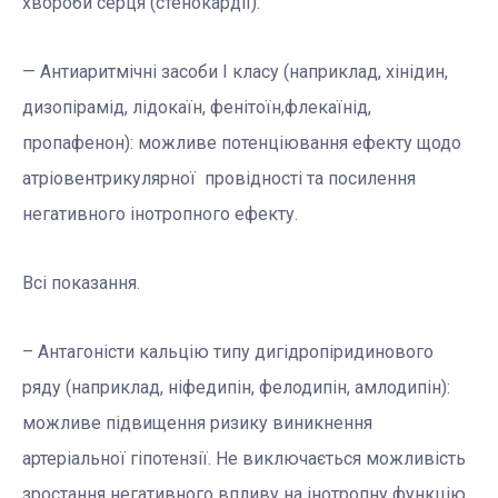
хвороби серця (стенокардії).
— Антиаритмічні засоби І класу (наприклад, хінідин,
дизопірамід, лідокаїн, фенітоїн,флекаїнід,
пропафенон): можливе потенціювання ефекту щодо
атріовентрикулярної провідності та посилення
негативного інотропного ефекту.
Всі показання.
– Антагоністи кальцію типу дигідропіридинового
ряду (наприклад, ніфедипін, фелодипін, амлодипін):
можливе підвищення ризику виникнення
артеріальної гіпотензії. Не виключається можливість
зростання негативного впливу на інотропну функцію