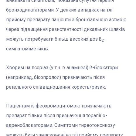
викликати симптоми, показана супутня терапія
бронходилататорами. У деяких випадках на тлі
прийому препарату пацієнти з бронхіальною астмою
через підвищення резистентності дихальних шляхів
можуть потребувати більш високих доз ß
-
2
симпатоміметиків.
Хворим на псоріаз (у т.ч. в анамнезі) ß-блокатори
(наприклад, бісопролол) призначають після
ретельного співвідношення користь/ризик.
Пацієнтам із феохромоцитомою призначають
препарат тільки після призначення терапії α-
адреноблокаторами. Симптоми тиреотоксикозу
можуть бути замасковані на тлі прийому препарату.