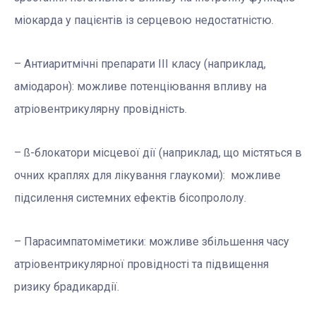
міокарда у пацієнтів із серцевою недостатністю.
– Антиаритмічні препарати ІІІ класу (наприклад,
аміодарон): можливе потенціювання впливу на
атріовентрикулярну провідність.
– ß-блокатори місцевої дії (наприклад, що містяться в
очних краплях для лікування глаукоми): можливе
підсилення системних ефектів бісопрололу.
– Парасимпатоміметики: можливе збільшення часу
атріовентрикулярної провідності та підвищення
ризику брадикардії.