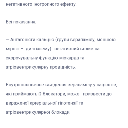
негативного інотропного ефекту.
Всі показання.
— Антагоністи кальцію (групи верапамілу, меншою
мірою – дилтіазему): негативний вплив на
скорочувальну функцію міокарда та
атріовентрикулярну провідність.
Внутрішньовенне введення верапамілу у пацієнтів,
які приймають ß-блокатори, може призвести до
вираженої артеріальної гіпотензії та
атріовентрикулярної блокади.