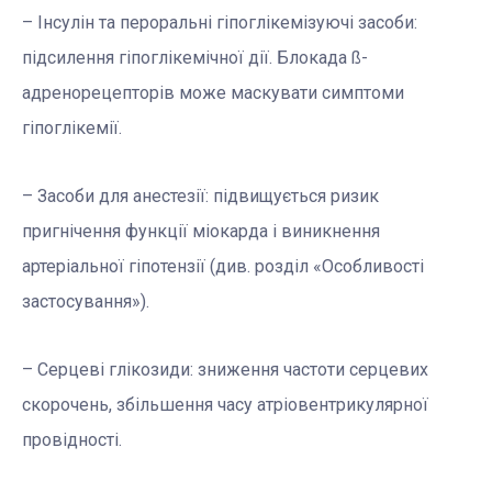
– Інсулін та пероральні гіпоглікемізуючі засоби:
підсилення гіпоглікемічної дії. Блокада ß-
адренорецепторів може маскувати симптоми
гіпоглікемії.
– Засоби для анестезії: підвищується ризик
пригнічення функції міокарда і виникнення
артеріальної гіпотензії (див. розділ «Особливості
застосування»).
– Серцеві глікозиди: зниження частоти серцевих
скорочень, збільшення часу атріовентрикулярної
провідності.