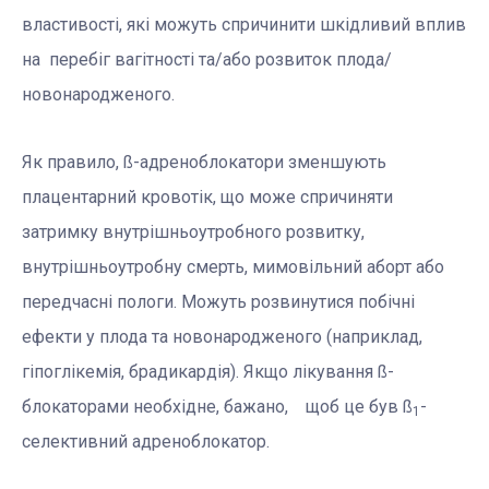
властивості, які можуть спричинити шкідливий вплив
на перебіг вагітності та/або розвиток плода/
новонародженого.
Як правило, ß-адреноблокатори зменшують
плацентарний кровотік, що може спричиняти
затримку внутрішньоутробного розвитку,
внутрішньоутробну смерть, мимовільний аборт або
передчасні пологи. Можуть розвинутися побічні
ефекти у плода та новонародженого (наприклад,
гіпоглікемія, брадикардія). Якщо лікування ß-
блокаторами необхідне, бажано, щоб це був ß
-
1
селективний адреноблокатор.