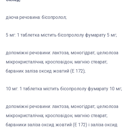
діюча речовина: бісопролол;
5 мг: 1 таблетка містить бісопрололу фумарату 5 мг;
допоміжні речовини: лактоза, моногідрат; целюлоза
мікрокристалічна; кросповідон; магнію стеарат;
барвник заліза оксид жовтий (Е 172);
10 мг: 1 таблетка містить бісопрололу фумарату 10 мг;
допоміжні речовини: лактоза, моногідрат; целюлоза
мікрокристалічна; кросповідон; магнію стеарат;
барвники заліза оксид жовтий (Е 172) і заліза оксид