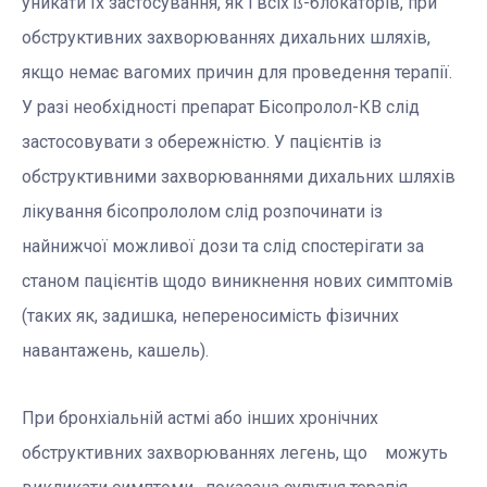
уникати їх застосування, як і всіх ß-блокаторів, при
обструктивних захворюваннях дихальних шляхів,
якщо немає вагомих причин для проведення терапії.
У разі необхідності препарат Бісопролол-КВ слід
застосовувати з обережністю. У пацієнтів із
обструктивними захворюваннями дихальних шляхів
лікування бісопрололом слід розпочинати із
найнижчої можливої дози та слід спостерігати за
станом пацієнтів щодо виникнення нових симптомів
(таких як, задишка, непереносимість фізичних
навантажень, кашель).
При бронхіальній астмі або інших хронічних
обструктивних захворюваннях легень, що можуть