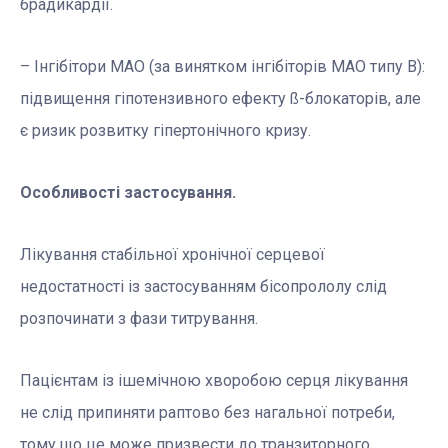
брадикардії.
– Інгібітори МАО (за винятком інгібіторів МАО типу В):
підвищення гіпотензивного ефекту ß-блокаторів, але
є ризик розвитку гіпертонічного кризу.
Особливості застосування.
Лікування стабільної хронічної серцевої
недостатності із застосуванням бісопрололу слід
розпочинати з фази титрування.
Пацієнтам із ішемічною хворобою серця лікування
не слід припиняти раптово без нагальної потреби,
тому що це може призвести до транзиторного