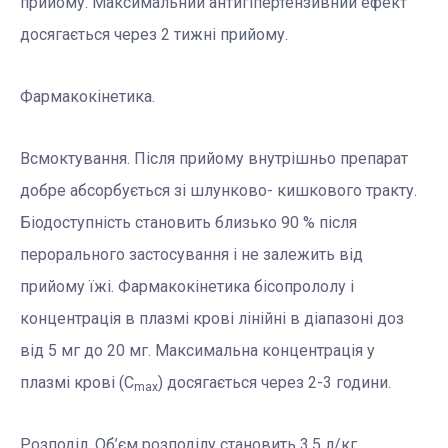
прийому. Максимальний антигіпертензивний ефект
досягається через 2 тижні прийому.
Фармакокінетика.
Всмоктування. Після прийому внутрішньо препарат
добре абсорбується зі шлунково- кишкового тракту.
Біодоступність становить близько 90 % після
перорального застосування і не залежить від
прийому їжі. Фармакокінетика бісопрололу і
концентрація в плазмі крові лінійні в діапазоні доз
від 5 мг до 20 мг. Максимальна концентрація у
плазмі крові (С
) досягається через 2-3 години.
max
Розподіл. Об’єм розподілу становить 3,5 л/кг.