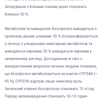
Зв’язування з білками плазми крові становить
близько 30 %.
Метаболізм та виведення. Бісопролол виводиться з
організму двома шляхами: 50 % біотрансформується
у печінці з утворенням неактивних метаболітів та
виводиться нирками, 50 % виводиться нирками у
незміненому вигляді. Дослідження in vitro з
використанням мікросом печінки людини показали,
що бісопролол метаболізується за участю CYP3A4 (~
95 %), CYP2D6 відіграє лише невелику роль.
Загальний кліренс бісопрололу становить 15 л/год.
Період напіввиведення становить 10-12 годин.