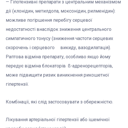
— Гіпотензивні препарати з центральним механізмом
дії (клонідин, метилдопа, моксoнідин, рилменідин):
можливе погіршення перебігу серцевої
недостатності внаслідок зниження центрального
симпатичного тонусу (зниження частоти серцевих
скорочень і серцевого викиду, вазодилатація).
Раптова відміна препарату, особливо якщо йому
передує відміна блокаторів ß-адренорецепторів,
може підвищити ризик виникнення рикошетної
гіпертензії.
Комбінації, які слід застосовувати з обережністю.
Лікування артеріальної гіпертензії або ішемічної