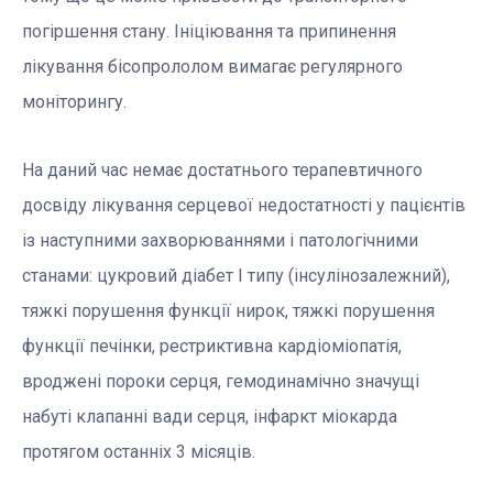
погіршення стану. Ініціювання та припинення
лікування бісопрололом вимагає регулярного
моніторингу.
На даний час немає достатнього терапевтичного
досвіду лікування серцевої недостатності у пацієнтів
із наступними захворюваннями і патологічними
станами: цукровий діабет І типу (інсулінозалежний),
тяжкі порушення функції нирок, тяжкі порушення
функції печінки, рестриктивна кардіоміопатія,
вроджені пороки серця, гемодинамічно значущі
набуті клапанні вади серця, інфаркт міокарда
протягом останніх 3 місяців.