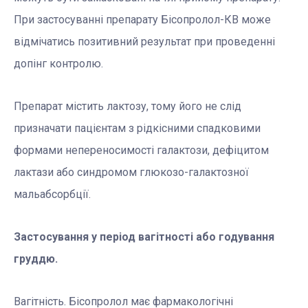
При застосуванні препарату Бісопролол-КВ може
відмічатись позитивний результат при проведенні
допінг контролю.
Препарат містить лактозу, тому його не слід
призначати пацієнтам з рідкісними спадковими
формами непереносимості галактози, дефіцитом
лактази або синдромом глюкозо-галактозної
мальабсорбції.
Застосування у період вагітності або годування
груддю.
Вагітність. Бісопролол має фармакологічні