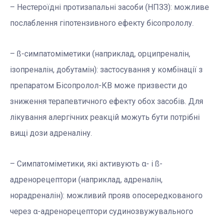
– Нестероїдні протизапальні засоби (НПЗЗ): можливе
послаблення гіпотензивного ефекту бісопрололу.
– ß-симпатоміметики (наприклад, орципреналін,
ізопреналін, добутамін): застосування у комбінації з
препаратом Бісопролол-КВ може призвести до
зниження терапевтичного ефекту обох засобів. Для
лікування алергічних реакцій можуть бути потрібні
вищі дози адреналіну.
– Симпатоміметики, які активують α- і ß-
адренорецептори (наприклад, адреналін,
норадреналін): можливий прояв опосередкованого
через α-адренорецептори судинозвужувального