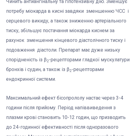
Чинить антиангінальну та гіпотензивну дію. Зменшує
потребу міокарда в кисні завдяки зменшенню ЧСС і
серцевого викиду, а також зниженню артеріального
тиску, збільшує постачання міокарда киснем за
рахунок зменшення кінцевого діастолічного тиску і
подовження діастоли. Препарат має дуже низьку
спорідненість із β
-рецепторами гладкої мускулатури
2
бронхів і судин, а також із β
-рецепторами
2
ендокринної системи.
Максимальний ефект бісопрололу настає через 3-4
години після прийому. Період напіввиведення з
плазми крові становить 10-12 годин, що призводить
до 24-годинної ефективності після одноразового