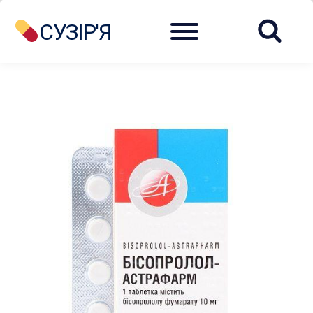
Menu
СУЗІР'Я