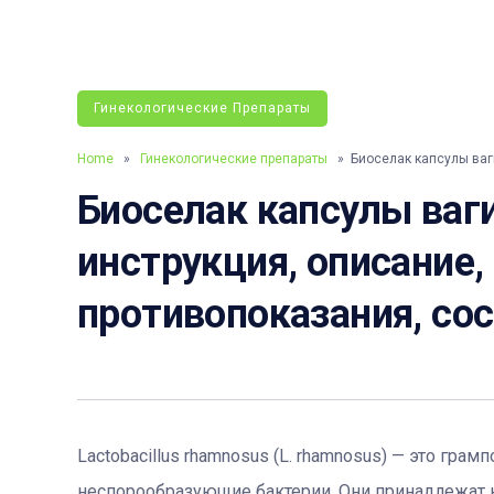
Гинекологические Препараты
Home
»
Гинекологические препараты
» Биоселак капсулы ва
Биоселак капсулы ваг
инструкция, описание,
противопоказания, со
Lactobacillus rhamnosus (L. rhamnosus) — это г
неспорообразующие бактерии. Они принадлежат 