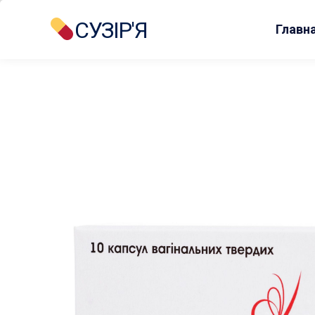
СУЗІР'Я
Главн