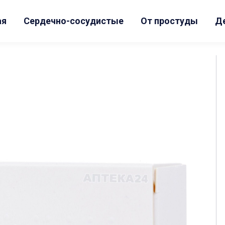
ая
Сердечно-сосудистые
От простуды
Д