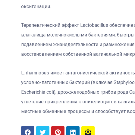
оксигенации.
Терапевтический эффект Lactobacillus обеспечи
влагалища молочнокислыми бактериями, быстрым
подавлением жизнедеятельности и размножения 
восстановлением собственной вагинальной микр
L. rhamnosus имеет антагонистической активнос
условно-патогенных бактерий (включая Staphyloco
Escherichia coli), дрожжеподобных грибов рода C
угнетение прикрепления к эпителиоцитов влагали
местные обменные процессы и способствует вос