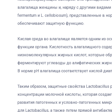
влагалища женщины и, наряду с другими видами лакто
fermentum и L. cellobiosum), представленные в
обеспечивают защитную функцию.
Кислая среда во влагалище является одним из о
функции органа. Кислотность влагалищного соде
низкомолекулярных жирных кислот, которые образ
ферментируют углеводы до алифатических жирны
В норме рН влагалища соответствует кислой диапа
Таким образом, защитные свойства Lactobacillus
концентрации молочной кислоты, которая создае
развития патогенных и условно-патогенных мик
для Lactobacillus, а также путем прямой антибак