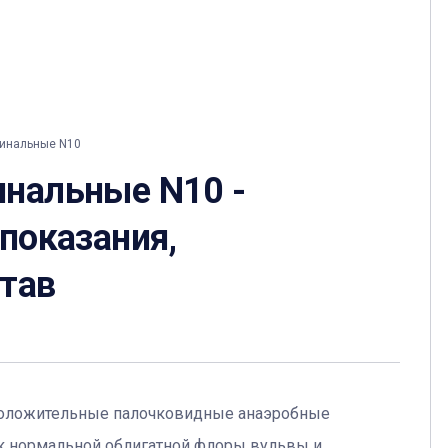
гинальные N10
инальные N10 -
 показания,
став
рамположительные палочковидные анаэробные
к нормальной облигатной флоры вульвы и