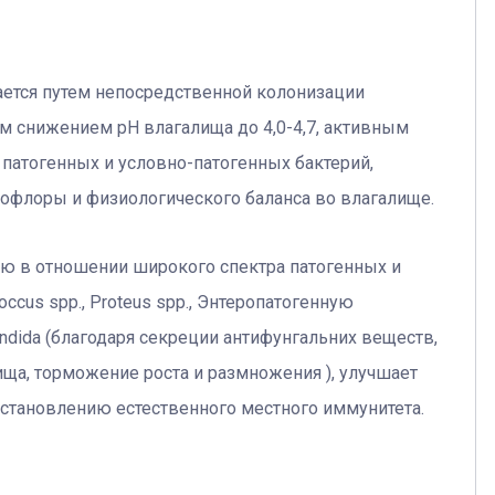
вается путем непосредственной колонизации
 снижением рН влагалища до 4,0-4,7, активным
патогенных и условно-патогенных бактерий,
офлоры и физиологического баланса во влагалище.
тью в отношении широкого спектра патогенных и
ccus spp., Proteus spp., Энтеропатогенную
andida (благодаря секреции антифунгальних веществ,
ща, торможение роста и размножения ), улучшает
становлению естественного местного иммунитета.