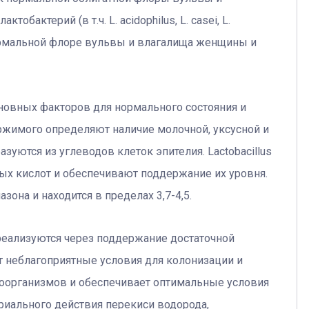
бактерий (в т.ч. L. acidophilus, L. casei, L.
 нормальной флоре вульвы и влагалища женщины и
сновных факторов для нормального состояния и
ржимого определяют наличие молочной, уксусной и
уются из углеводов клеток эпителия. Lactobacillus
х кислот и обеспечивают поддержание их уровня.
зона и находится в пределах 3,7-4,5.
 реализуются через поддержание достаточной
т неблагоприятные условия для колонизации и
роорганизмов и обеспечивает оптимальные условия
териального действия перекиси водорода,