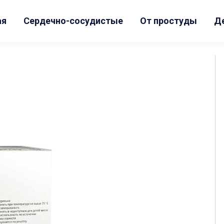
ая
Сердечно-сосудистые
От простуды
Д