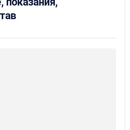
, показания,
став