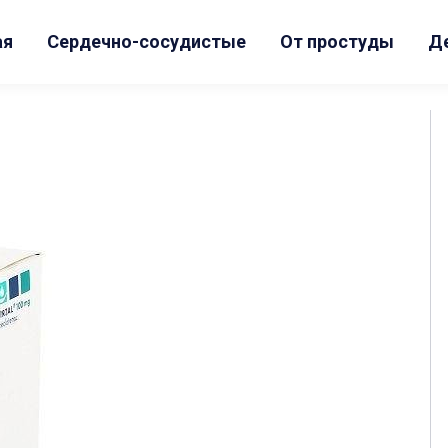
ая
Сердечно-сосудистые
От простуды
Д