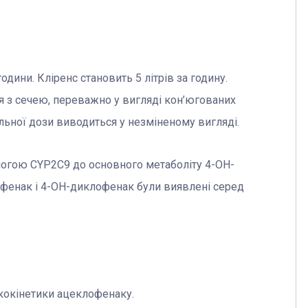
дини. Кліренс становить 5 літрів за годину.
я з сечею, переважно у вигляді кон’югованих
альної дози виводиться у незміненому вигляді.
могою CYP2С9 до основного метаболіту 4-ОН-
лофенак і 4-ОН-диклофенак були виявлені серед
акокінетики ацеклофенаку.