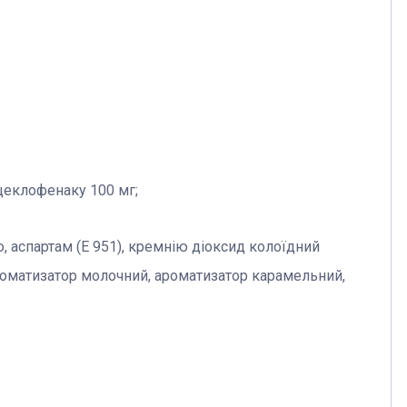
ацеклофенаку 100 мг;
ю, аспартам (E 951), кремнію діоксид колоїдний
 ароматизатор молочний, ароматизатор карамельний,