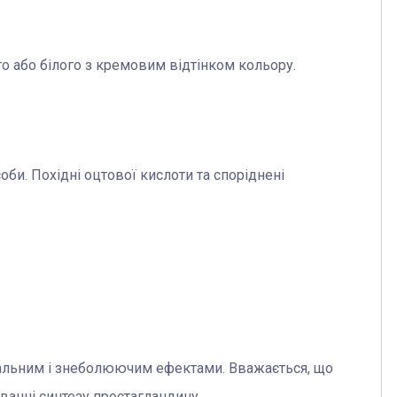
го або білого з кремовим відтінком кольору.
оби. Похідні оцтової кислоти та споріднені
пальним і знеболюючим ефектами. Вважається, що
уванні синтезу простагландину.