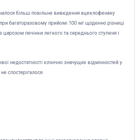
ачалося більш повільне виведення ацеклофенаку
 при багаторазовому прийомі 100 мг щоденно різниці
 цирозом печінки легкого та середнього ступеня і
вої недостатності клінічно значущих відмінностей у
не спостерігалося.