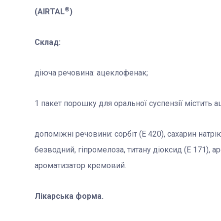
®
(AIRTAL
)
Склад:
діюча речовина: ацеклофенак;
1 пакет порошку для оральної суспензії містить 
допоміжні речовини: сорбіт (E 420), сахарин натрі
безводний, гіпромелоза, титану діоксид (E 171),
ароматизатор кремовий.
Лікарська форма.