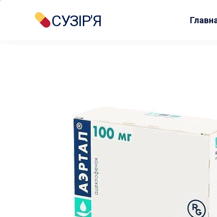
СУЗІР'Я
Главн