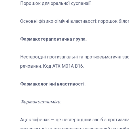
Порошок для оральної суспензії.
Основні фізико-хімічні властивості: порошок біло
Фармакотерапевтична група.
Нестероїдні протизапальні та протиревматичні зас
речовини. Код АТХ M01A B16.
Фармакологічні властивості.
Фармакодинаміка.
Ацеклофенак — це нестероїдний засіб з протиза
механізм дії цього препарату заснований на інгіб