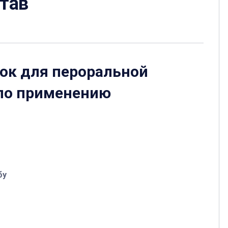
став
ок для пероральной
по применению
бу