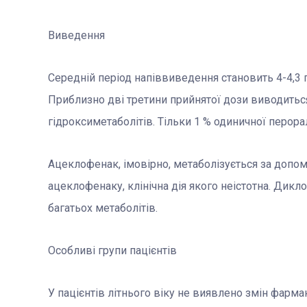
Виведення
Середній період напіввиведення становить 4-4,3 го
Приблизно дві третини прийнятої дози виводитьс
гідроксиметаболітів. Тільки 1 % одиничної перор
Ацеклофенак, імовірно, метаболізується за допо
ацеклофенаку, клінічна дія якого неістотна. Дик
багатьох метаболітів.
Особливі групи пацієнтів
У пацієнтів літнього віку не виявлено змін фарм