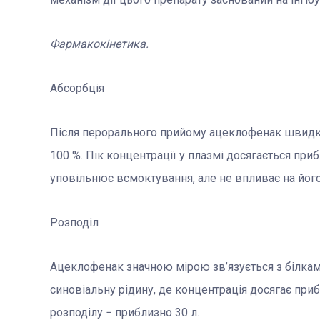
Фармакокінетика.
Абсорбція
Після перорального прийому ацеклофенак швидко 
100 %. Пік концентрації у плазмі досягається при
уповільнює всмоктування, але не впливає на його
Розподіл
Ацеклофенак значною мірою зв’язується з білкам
синовіальну рідину, де концентрація досягає приб
розподілу − приблизно 30 л.