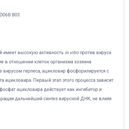
D06B B03.
ый имеет высокую активность
in vitro
против вируса
твие в отношении клеток организма хозяина
 вирусом герпеса, ацикловир фосфорилируется с
а ацикловира. Первый этап этого процесса зависит
фосфат ацикловира действует как ингибитор и
вращая дальнейший синтез вирусной ДНК, не влияя