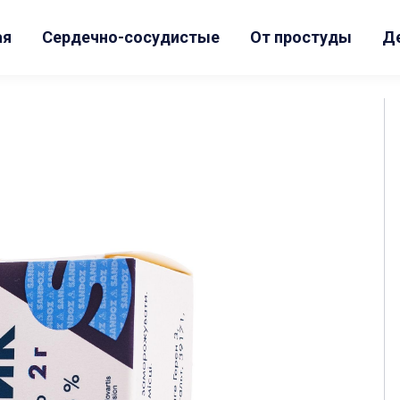
ая
Сердечно-сосудистые
От простуды
Д