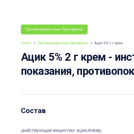
Противовирусные Препараты
Home
»
Противовирусные препараты
» Ацик 5% 2 г крем
Ацик 5% 2 г крем - инс
показания, противопок
Состав
действующее вещество:
ацикловир;