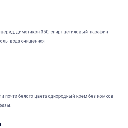
ицерид, диметикон 350, спирт цетиловый, парафин
оль, вода очищенная.
ли почти белого цвета однородный крем без комков
фазы.
а