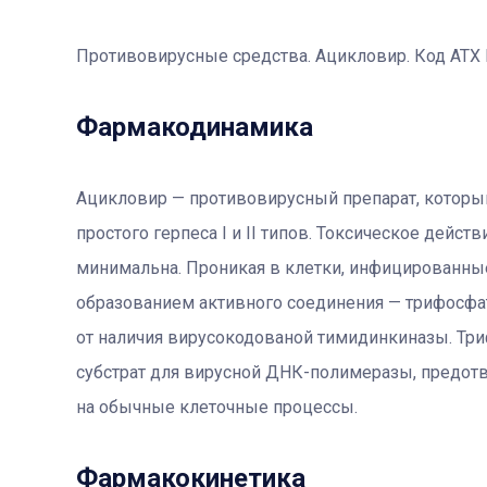
Противовирусные средства. Ацикловир. Код АТX 
Фармакодинамика
Ацикловир — противовирусный препарат, котор
простого герпеса I и II типов. Токсическое дейс
минимальна. Проникая в клетки, инфицированные
образованием активного соединения — трифосфат
от наличия вирусокодованой тимидинкиназы. Три
субстрат для вирусной ДНК-полимеразы, предот
на обычные клеточные процессы.
Фармакокинетика