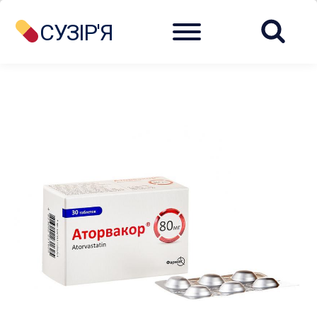
Menu
СУЗІР'Я