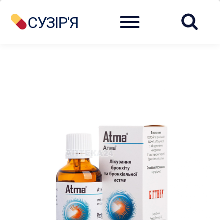
Menu
СУЗІР'Я