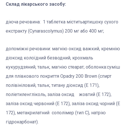
Склад лікарського засобу:
діюча речовина: 1 таблетка міститьартишоку сухого
екстракту (Cynarascolymus) 200 мг або 400 мг;
допоміжні речовини: магнію оксид важкий, кремнію
діоксид колоїдний безводний, крохмаль
кукурудзяний, тальк, магнію стеарат; оболонка:суміш
для плівкового покриття Opadry 200 Brown (спирт
полівініловий, тальк, титану діоксид (Е 171),
поліетиленгліколь, заліза оксид жовтий (Е 172),
заліза оксид червоний (Е 172), заліза оксид чорний (Е
172), метакрилатний сополімер (тип С), натрію
гідрокарбонат).