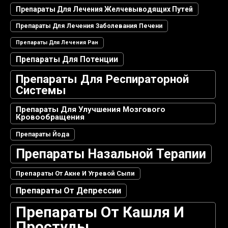
Препараты Для Лечения Желчевыводящих Путей
Препараты Для Лечения Заболевания Печени
Препараты Для Лечения Ран
Препараты Для Потенции
Препараты Для Респираторной
Системы
Препараты Для Улучшения Мозгового
Кровообращения
Препараты Йода
Препараты Назальной Терапии
Препараты От Акне И Угревой Сыпи
Препараты От Депрессии
Препараты От Кашля И
Простуды