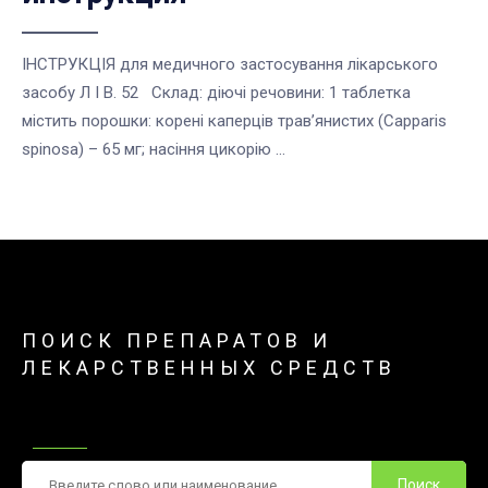
ІНСТРУКЦІЯ для медичного застосування лікарського
засобу Л І В. 52 Склад: діючі речовини: 1 таблетка
містить порошки: корені каперців трав’янистих (Capparis
spinosa) – 65 мг; насіння цикорію ...
ПОИСК ПРЕПАРАТОВ И
ЛЕКАРСТВЕННЫХ СРЕДСТВ
Поиск