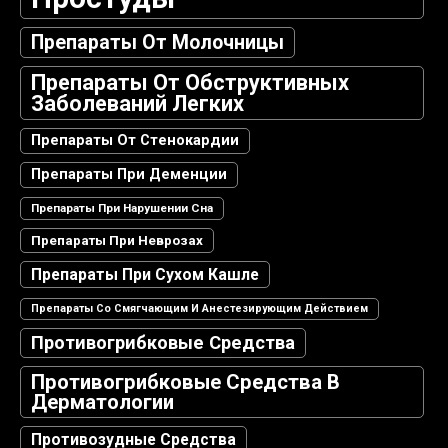
Препараты От Молочницы
Препараты От Обструктивных
Заболеваний Легких
Препараты От Стенокардии
Препараты При Деменции
Препараты При Нарушении Сна
Препараты При Неврозах
Препараты При Сухом Кашле
Препараты Со Смягчающим И Анестезирующим Действием
Противогрибковые Средства
Противогрибковые Средства В
Дерматологии
Противозудные Средства