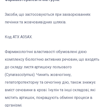
Засоби, що застосовуються при захворюваннях
печінки та жовчовивідних шляхів.
Код АТХ А05AХ.
Фармакологічні властивості обумовлені дією
комплексу біологічно активних речовин, що входять
до складу листя артишоку польового
(Сynarascolymus). Чинить жовчогінну,
гепатопротекторну та сечогінну дію, також знижує
вміст сечовини в крові. Інулін та інші складові, які
містить артишок, покращують обмінні процеси в
організмі.