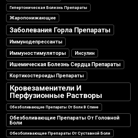
Гипертоническая Болезнь Препараты
Жаропонижающие
Заболевания Горла Препараты
Иммунодепрессанты
Иммуностимуляторы
Инсулин
Ишемическая Болезнь Сердца Препараты
Кортикостероиды Препараты
Кровезаменители И
Перфузионные Растворы
Обезболивающие Препараты От Боли В Спине
Обезболивающие Препараты От Головной
Боли
Обезболивающие Препараты От Суставной Боли