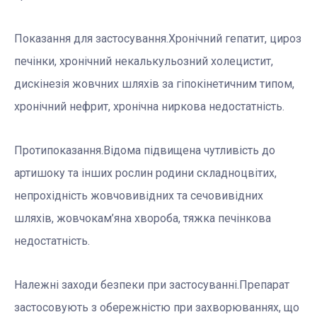
Показання для застосування.Хронічний гепатит, цироз
печінки, хронічний некалькульозний холецистит,
дискінезія жовчних шляхів за гіпокінетичним типом,
хронічний нефрит, хронічна ниркова недостатність.
Протипоказання.Відома підвищена чутливість до
артишоку та інших рослин родини складноцвітих,
непрохідність жовчовивідних та сечовивідних
шляхів, жовчокам’яна хвороба, тяжка печінкова
недостатність.
Належні заходи безпеки при застосуванні.Препарат
застосовують з обережністю при захворюваннях, що