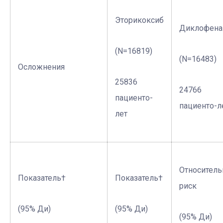
Эторикоксиб
Диклофена
(N=16819)
(N=16483)
Осложнения
25836
24766
пациенто-
пациенто-л
лет
Относител
Показатель†
Показатель†
риск
(95% Ди)
(95% Ди)
(95% Ди)