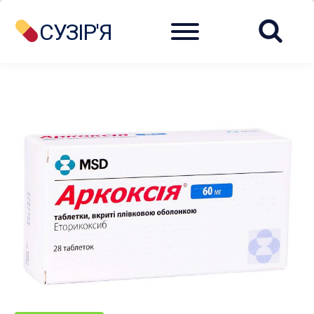
Menu
СУЗІР'Я