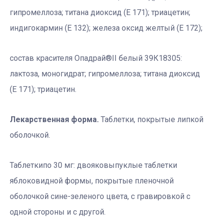
гипромеллоза; титана диоксид (Е 171); триацетин;
индигокармин (Е 132); железа оксид желтый (Е 172);
состав красителя Опадрай®II белый 39К18305:
лактоза, моногидрат; гипромеллоза; титана диоксид
(Е 171); триацетин.
Лекарственная форма.
Таблетки, покрытые липкой
оболочкой.
Таблеткипо 30 мг: двояковыпуклые таблетки
яблоковидной формы, покрытые пленочной
оболочкой сине-зеленого цвета, с гравировкой с
одной стороны и с другой.