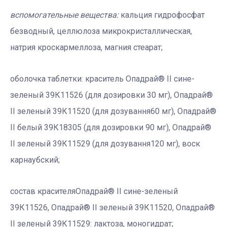
вспомогательные вещества:
кальция гидрофосфат
безводный, целлюлоза микрокристаллическая,
натрия кроскармеллоза, магния стеарат;
оболочка таблетки:
краситель Опадрай® II сине-
зеленый 39К11526 (для дозировки 30 мг), Опадрай®
II зеленый 39К11520 (для дозування60 мг), Опадрай®
II белый 39К18305 (для дозировки 90 мг), Опадрай®
II зеленый 39К11529 (для дозування120 мг), воск
карнаубский;
состав красителя
Опадрай® II сине-зеленый
39К11526, Опадрай® II зеленый 39К11520, Опадрай®
II зеленый 39К11529: лактоза, моногидрат;