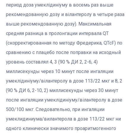
период доза умеклідиніуму в восемь раз выше
рекомендованную дозу и вілантеролу в четыре раза
выше рекомендованную дозу). Максимальная
средняя разница в пролонгации интервала QT
(скорректированная по методу Фредерика, QTcF) по
сравнению с плацебо после поправки на исходный
уровень составлял 4, 3 (90 % ДИ 2, 2-6, 4)
миллисекунды через 10 минут после ингаляции
умеклідиніуму/вілантеролу в дозе 113/22 мкг и 8, 2
(90 % ДИ 6, 2-10, 2) миллисекунды через 30 минут
после ингаляции умеклідиніуму/вілантеролу в дозе
500/100 мкг. Следовательно, при ингаляции
умеклидиниума/вилантерола в дозе 113/22 мкг ни
одного клинически значимого проаритмогенного