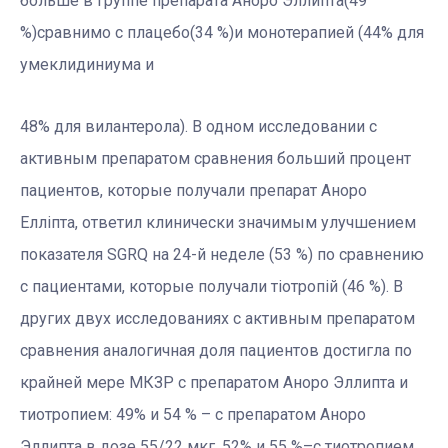
больше в группе препарата Аноро Эллипта(49
%)сравнимо с плацебо(34 %)и монотерапией (44% для
умеклидиниума и
48% для вилантерола). В одном исследовании с
активным препаратом сравнения больший процент
пациентов, которые получали препарат Аноро
Елліпта, ответил клинически значимым улучшением
показателя SGRQ на 24-й неделе (53 %) по сравнению
с пациентами, которые получали тіотропій (46 %). В
других двух исследованиях с активным препаратом
сравнения аналогичная доля пациентов достигла по
крайней мере МКЗР с препаратом Аноро Эллипта и
тиотропием: 49% и 54 % – с препаратом Аноро
Эллипта в дозе 55/22 мкг, 52% и 55 %–с тиотропием.