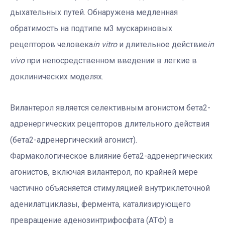
дыхательных путей. Обнаружена медленная
обратимость на подтипе м3 мускариновых
рецепторов человека
in vitro
и длительное действие
in
vivo
при непосредственном введении в легкие в
доклинических моделях.
Вилантерол является селективным агонистом бета2-
адренергических рецепторов длительного действия
(бета2-адренергический агонист).
Фармакологическое влияние бета2-адренергических
агонистов, включая вилантерол, по крайней мере
частично объясняется стимуляцией внутриклеточной
аденилатциклазы, фермента, катализирующего
превращение аденозинтрифосфата (АТФ) в