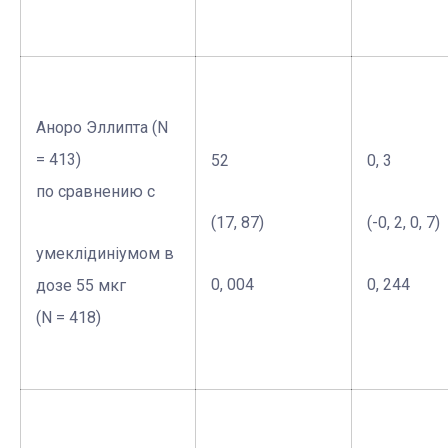
Аноро Эллипта (N
= 413)
52
0, 3
по сравнению с
(17, 87)
(-0, 2, 0, 7)
умеклідиніумом в
0, 004
0, 244
дозе 55 мкг
(N = 418)