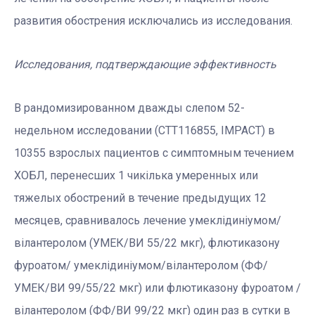
развития обострения исключались из исследования.
Исследования, подтверждающие эффективность
В рандомизированном дважды слепом 52-
недельном исследовании (CTT116855, IMPACT) в
10355 взрослых пациентов с симптомным течением
ХОБЛ, перенесших 1 чикілька умеренных или
тяжелых обострений в течение предыдущих 12
месяцев, сравнивалось лечение умеклідиніумом/
вілантеролом (УМЕК/ВИ 55/22 мкг), флютиказону
фуроатом/ умеклідиніумом/вілантеролом (ФФ/
УМЕК/ВИ 99/55/22 мкг) или флютиказону фуроатом /
вілантеролом (ФФ/ВИ 99/22 мкг) один раз в сутки в