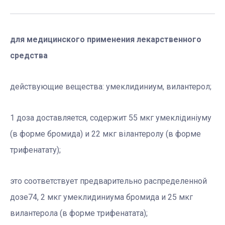
для медицинского применения лекарственного
средства
действующие вещества: умеклидиниум, вилантерол;
1 доза доставляется, содержит 55 мкг умеклідиніуму
(в форме бромида) и 22 мкг вілантеролу (в форме
трифенатату);
это соответствует предварительно распределенной
дозе74, 2 мкг умеклидиниума бромида и 25 мкг
вилантерола (в форме трифенатата);