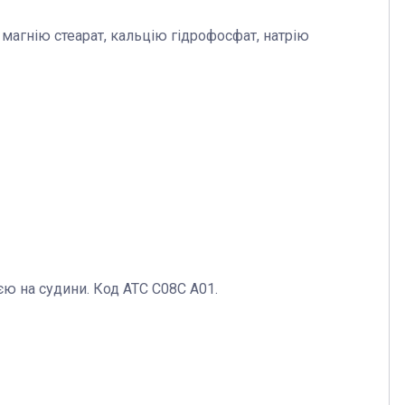
магнію стеарат, кальцію гідрофосфат, натрію
єю на судини. Код АТС С08С А01.