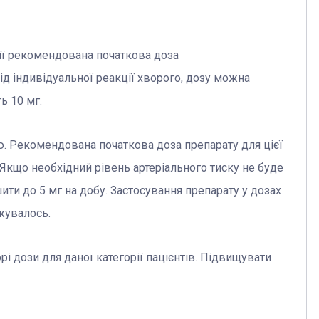
рдії рекомендована початкова доза
від індивідуальної реакції хворого, дозу можна
ь 10 мг.
єю. Рекомендована початкова доза препарату для цієї
у. Якщо необхідний рівень артеріального тиску не буде
ити до 5 мг на добу. Застосування препарату у дозах
джувалось.
орі дози для даної категорії пацієнтів. Підвищувати