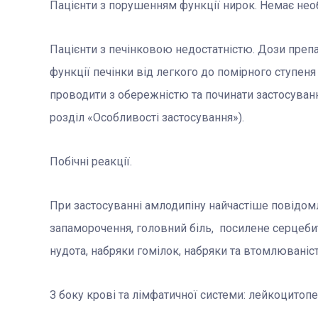
Пацієнти з порушенням функції нирок. Немає необхі
Пацієнти з печінковою недостатністю. Дози преп
функції печінки від легкого до помірного ступеня 
проводити з обережністю та починати застосування
розділ «Особливості застосування»).
Побічні реакції.
При застосуванні амлодипіну найчастіше повідомлял
запаморочення, головний біль, посилене серцебитт
нудота, набряки гомілок, набряки та втомлюваніст
З боку крові та лімфатичної системи: лейкоцитопе