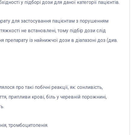
дності у підборі дози для даної категорії пацієнтів.
арату для застосування пацієнтам з порушенням
тяжкості не встановлені, тому підбір дози слід
 препарату із найнижчої дози в діапазоні доз (див.
ося про такі побічні реакції, як: сонливість,
я, припливи крові, біль у черевній порожнині,
ь.
нія, тромбоцитопенія.