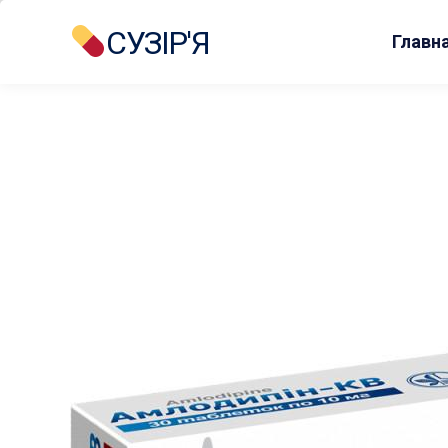
СУЗІР'Я
Главн