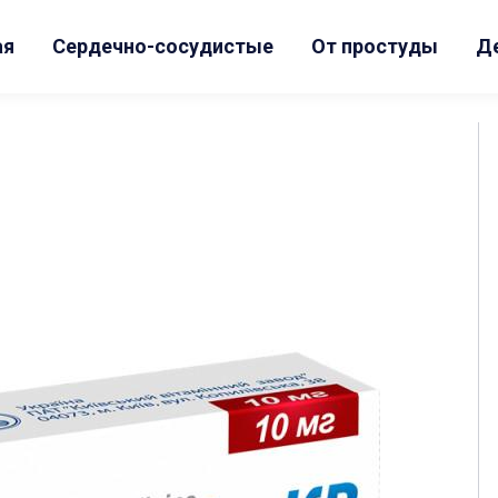
ая
Сердечно-сосудистые
От простуды
Д