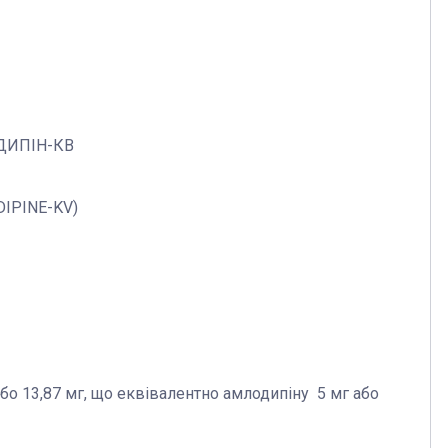
ДИПІН-КВ
IPINE-KV)
або 13,87 мг, що еквівалентно амлодипіну 5 мг або