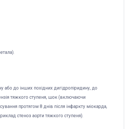
етала).
у або до інших похідних дигідропіридину, до
ензія тяжкого ступеня, шок (включаючи
осування протягом 8 днів після інфаркту міокарда,
риклад стеноз аорти тяжкого ступеня).