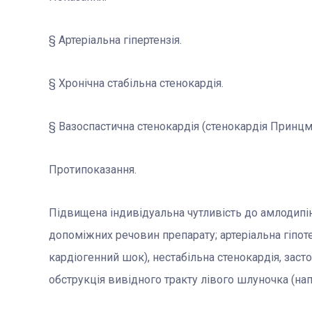
§ Артеріальна гіпертензія.
§ Хронічна стабільна стенокардія.
§ Вазоспастична стенокардія (стенокардія Принцм
Протипоказання.
Підвищена індивідуальна чутливість до амлодипін
допоміжних речовин препарату; артеріальна гіпот
кардіогенний шок), нестабільна стенокардія, заст
обструкція вивідного тракту лівого шлуночка (нап