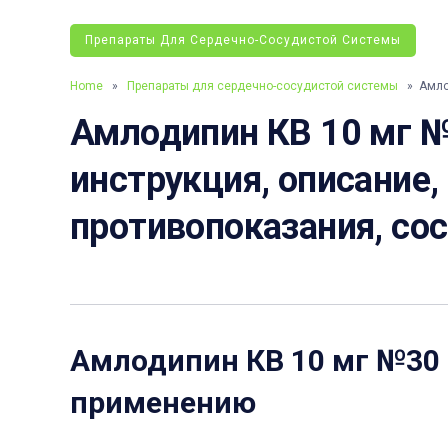
Препараты Для Сердечно-Сосудистой Системы
Home
»
Препараты для сердечно-сосудистой системы
» Амлод
Амлодипин КВ 10 мг №
инструкция, описание,
противопоказания, со
Амлодипин КВ 10 мг №30
применению