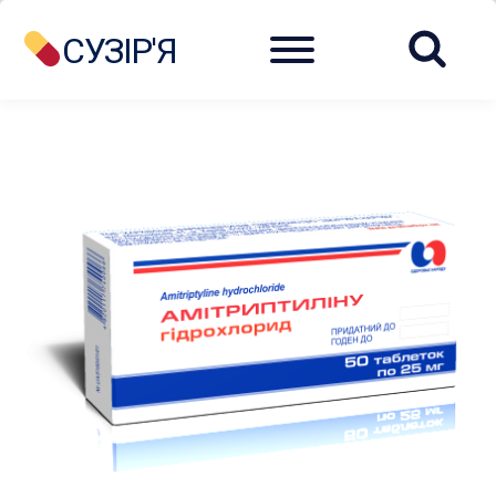
Menu
СУЗІР'Я