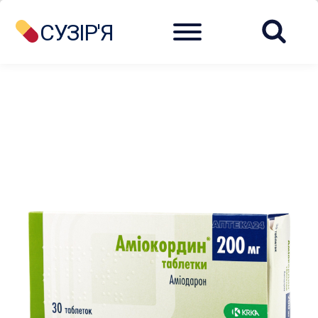
Menu
СУЗІР'Я