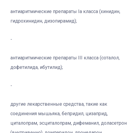
антиаритмические препараты Iа класса (хинидин,
гидрохинидин, дизопирамид);
антиаритмические препараты III класса (соталол,
дофетилида, ибутилид);
другие лекарственные средства, такие как
соединения мышьяка, бепридил, цизаприд,
циталопрам, эсциталопрам, дифеманил, доласетрон
(внутривенно), домперидон, дронедарон,