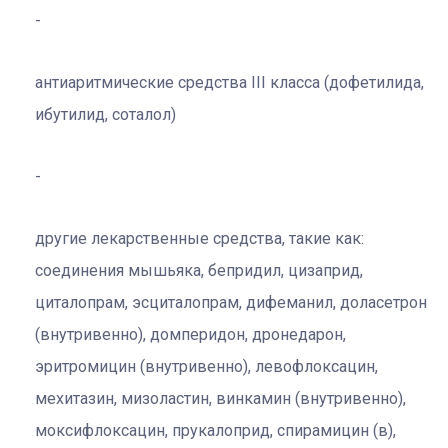
антиаритмические средства III класса (дофетилида,
ибутилид, соталол)
другие лекарственные средства, такие как:
соединения мышьяка, бепридил, цизаприд,
циталопрам, эсциталопрам, дифеманил, доласетрон
(внутривенно), домперидон, дронедарон,
эритромицин (внутривенно), левофлоксацин,
мехитазин, мизоластин, винкамин (внутривенно),
моксифлоксацин, прукалоприд, спирамицин (в),