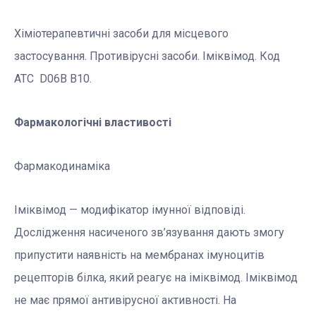
Хіміотерапевтичні засоби для місцевого
застосування. Противірусні засоби. Іміквімод.
Код
АТС D06B B10.
Фармакологічні властивості
Фармакодинаміка
Іміквімод — модифікатор імунної відповіді.
Дослідження насиченого зв’язування дають змогу
припустити наявність на мембранах імуноцитів
рецепторів білка, який реагує на іміквімод. Іміквімод
не має прямої антивірусної активності. На