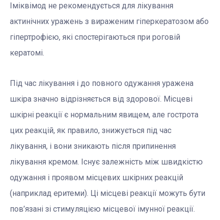
Іміквімод не рекомендується для лікування
актинічних уражень з вираженим гіперкератозом або
гіпертрофією, які спостерігаються при роговій
кератомі.
Під час лікування і до повного одужання уражена
шкіра значно відрізняється від здорової. Місцеві
шкірні реакції є нормальним явищем, але гострота
цих реакцій, як правило, знижується під час
лікування, і вони зникають після припинення
лікування кремом. Існує залежність між швидкістю
одужання і проявом місцевих шкірних реакцій
(наприклад еритеми). Ці місцеві реакції можуть бути
пов’язані зі стимуляцією місцевої імунної реакції.