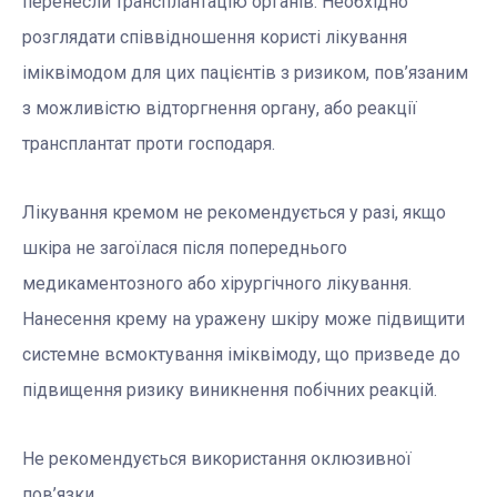
перенесли трансплантацію органів. Необхідно
розглядати співвідношення користі лікування
іміквімодом для цих пацієнтів з ризиком, пов’язаним
з можливістю відторгнення органу, або реакції
трансплантат проти господаря.
Лікування кремом не рекомендується у разі, якщо
шкіра не загоїлася після попереднього
медикаментозного або хірургічного лікування.
Нанесення крему на уражену шкіру може підвищити
системне всмоктування іміквімоду, що призведе до
підвищення ризику виникнення побічних реакцій.
Не рекомендується використання оклюзивної
пов’язки.