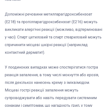
Допоміжні речовини метилпарагідроксибензоат
(Е218) та пропілпарагідроксибензоат (Е216) можуть
викликати алергічні реакції (можливо, відтерміновані
у часі). Спирт цетиловий та спирт стеариловий можуть
спричинити місцеві шкірні реакції (наприклад
контактний дерматит).
У поодиноких випадках може спостерігатися гостра
реакція запалення, в тому числі мокнуття або ерозія,
після декількох нанесень крему з іміквімодом.
Місцеві гострі реакції запалення можуть
супроводжувати або навіть передувати системним
ознакам і симптомам, що нагадують грип, у тому