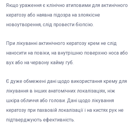
Якщо ураження є клінічно атиповими для актинічного
кератозу або наявна підозра на злоякісне
новоутворення, слід провести біопсію.
При лікуванні актинічного кератозу крем не слід
наносити на повіки, на внутрішню поверхню носа або
вух або на червону кайму губ.
Є дуже обмежені дані щодо використання крему для
лікування в інших анатомічних локалізаціях, ніж
шкіра обличчя або голови. Дані щодо лікування
кератозу при пахвовій локалізації і на кистях рук не
підтверджують ефективність.