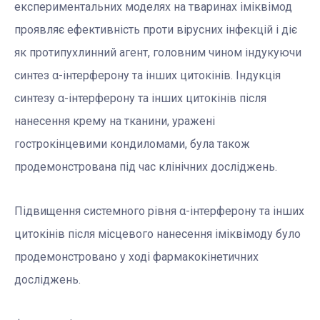
експериментальних моделях на тваринах іміквімод
проявляє ефективність проти вірусних інфекцій і діє
як протипухлинний агент, головним чином індукуючи
синтез α-інтерферону та інших цитокінів. Індукція
синтезу α-інтерферону та інших цитокінів після
нанесення крему на тканини, уражені
гострокінцевими кондиломами, була також
продемонстрована під час клінічних досліджень.
Підвищення системного рівня α-інтерферону та інших
цитокінів після місцевого нанесення іміквімоду було
продемонстровано у ході фармакокінетичних
досліджень.