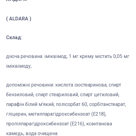
( ALDARA )
Склад:
діюча речовина: іміквімод; 1 мг крему містить 0,05 мг
іміквімоду;
допоміжні речовини: кислота ізостеаринова, спирт
бензиловий, спирт стеариловий, спирт цетиловий,
парафін білий м’який, полісорбат 60, сорбітанстеарат,
гліцерин, метилпарагідроксибензоат (E218),
пропілпарагідроксибензоат (E216), ксантанова
камедь, вода очищена.