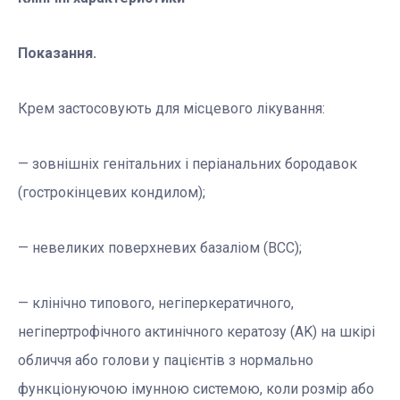
Показання.
Крем застосовують для місцевого лікування:
— зовнішніх генітальних і періанальних бородавок
(гострокінцевих кондилом);
— невеликих поверхневих базаліом (BCC);
— клінічно типового, негіперкератичного,
негіпертрофічного актинічного кератозу (AK) на шкірі
обличчя або голови у пацієнтів з нормально
функціонуючою імунною системою, коли розмір або