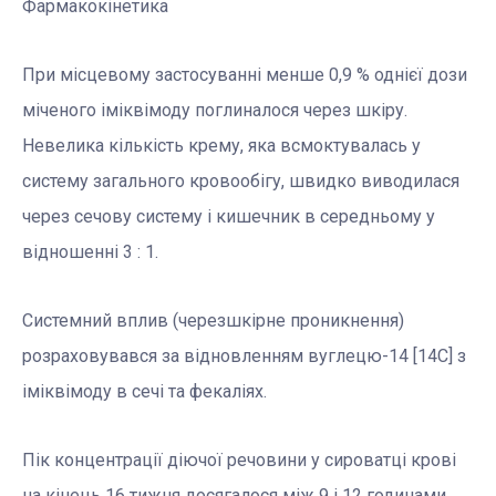
Фармакокінетика
При місцевому застосуванні менше 0,9 % однієї дози
міченого іміквімоду поглиналося через шкіру.
Невелика кількість крему, яка всмоктувалась у
систему загального кровообігу, швидко виводилася
через сечову систему і кишечник в середньому у
відношенні 3 : 1.
Системний вплив (черезшкірне проникнення)
розраховувався за відновленням вуглецю-14 [14C] з
іміквімоду в сечі та фекаліях.
Пік концентрації діючої речовини у сироватці крові
на кінець 16 тижня досягалося між 9 і 12 годинами