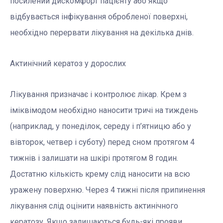
посилений дискомфорт пацієнту або якщо
відбувається інфікування обробленої поверхні,
необхідно перервати лікування на декілька днів.
Актинічний кератоз у дорослих
Лікування призначає і контролює лікар. Крем з
іміквімодом необхідно наносити тричі на тиждень
(наприклад, у понеділок, середу і п’ятницю або у
вівторок, четвер і суботу) перед сном протягом 4
тижнів і залишати на шкірі протягом 8 годин.
Достатню кількість крему слід наносити на всю
уражену поверхню. Через 4 тижні після припинення
лікування слід оцінити наявність актинічного
кератозу. Якщо залишаються будь-які прояви,