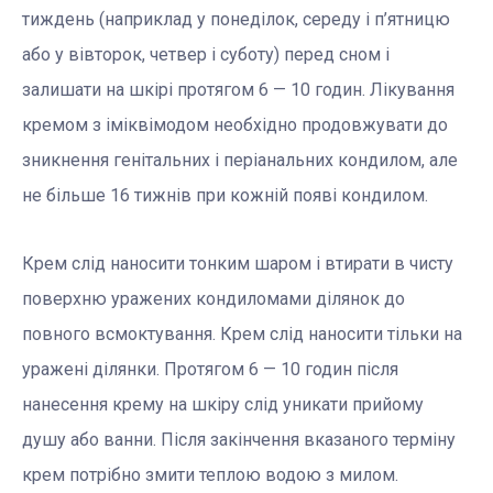
тиждень (наприклад у понеділок, середу і п’ятницю
або у вівторок, четвер і суботу) перед сном і
залишати на шкірі протягом 6 — 10 годин. Лікування
кремом з іміквімодом необхідно продовжувати до
зникнення генітальних і періанальних кондилом, але
не більше 16 тижнів при кожній появі кондилом.
Крем слід наносити тонким шаром і втирати в чисту
поверхню уражених кондиломами ділянок до
повного всмоктування. Крем слід наносити тільки на
уражені ділянки. Протягом 6 — 10 годин після
нанесення крему на шкіру слід уникати прийому
душу або ванни. Після закінчення вказаного терміну
крем потрібно змити теплою водою з милом.