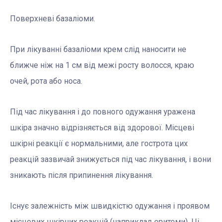
Поверхневі базаліоми.
При лікуванні базаліоми крем слід наносити не
ближче ніж на 1 см від межі росту волосся, краю
очей, рота або носа.
Під час лікування і до повного одужання уражена
шкіра значно відрізняється від здорової. Місцеві
шкірні реакції є нормальними, але гострота цих
реакцій зазвичай знижується під час лікування, і вони
зникають після припинення лікування.
Існує залежність між швидкістю одужання і проявом
місцевих шкірних реакцій (наприклад еритеми). Ці