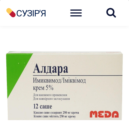
Menu
СУЗІР'Я