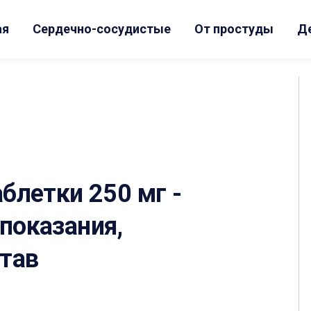
ая
Сердечно-сосудистые
От простуды
Д
летки 250 мг -
 показания,
став