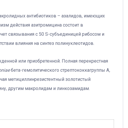
акролидных антибиотиков – азалидов, имеющих
изм действия азитромицина состоит в
счет связывания с 50 S-субъединицей рибосом и
тствии влияния на синтез полинуклеотидов.
денной или приобретенной. Полная перекрестная
oniae
бета-гемолитического стрептококка
группы А
,
чая метициллинрезистентный золотистый
ину, другим макролидам и линкозамидам.