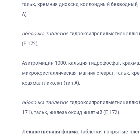
тальк, кремния диоксид коллоидный безводный, н
А);
оболочка таблетки
: гидроксипропилметилцеллюло
(Е 172);
Азитромицин 1000: кальция гидрофосфат, крахма
микрокристаллическая, магния стеарат, тальк, к
крахмалгликолят (тип А);
оболочка таблетки
: гидроксипропилметилцеллюло
171), тальк, железа оксид желтый (Е 172).
Лекарственная форма
.
Таблетки, покрытые пле