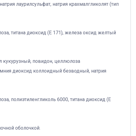
атрия лаурилсульфат, натрия крахмалгликолят (тип
за, титана диоксид (E 171), железа оксид желтый
л кукурузный, повидон, целлюлоза
ремния диоксид коллоидный безводный, натрия
за, полиэтиленгликоль 6000, титана диоксид (E
ночной оболочкой.