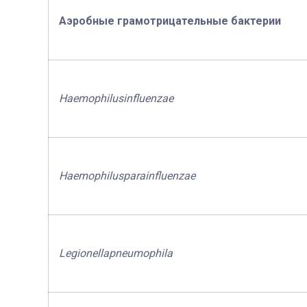
Аэробные грамотрицательные бактерии
Haemophilus
influenza
е
Haemophilus
parainfluenzae
Legionella
pneumophila