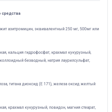
о средства
ржит азитромицин, эквивалентный 250 мг, 500мг или
ая, кальция гидрофосфат, крахмал кукурузный,
д коллоидный безводный, натрия лаурилсульфат,
за, титана диоксид (E 171), железа оксид желтый
я, крахмал кукурузный, повидон, магния стеарат,