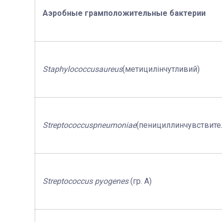
Аэробные грамположительные бактерии
Staphylococcus
aureus
(метицилінчутливий)
Streptococcus
pneumonia
е
(пенициллинчувствит
Streptococcus
р
yogenes
(гр. А)