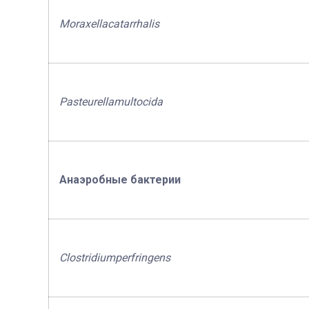
Moraxella
catarrhalis
Pasteurella
multocida
Анаэробные бактерии
С
lostridium
perfringens