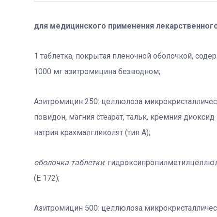
для медицинского применения лекарственног
1 таблетка, покрытая пленочной оболочкой, соде
1000 мг азитромицина безводном;
Азитромицин 250: целлюлоза микрокристаллическ
повидон, магния стеарат, тальк, кремния диокси
натрия крахмалгликолят (тип А);
оболочка таблетки
: гидроксипропилметилцеллюло
(Е 172);
Азитромицин 500:
целлюлоза микрокристаллическа