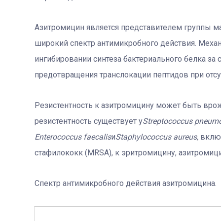
Азитромицин является представителем группы м
широкий спектр антимикробного действия. Механ
ингибировании синтеза бактериального белка за 
предотвращения транслокации пептидов при отсу
Резистентность к азитромицину может быть врож
резистентность существует у
Streptococcus pneum
Enterococcus faecalis
и
Staphylococcus aureus,
вклю
стафилококк (MRSA), к эритромицину, азитромиц
Спектр антимикробного действия азитромицина.