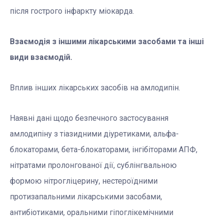
після гострого інфаркту міокарда.
Взаємодія з іншими лікарськими засобами та інші
види взаємодій.
Вплив інших лікарських засобів на амлодипін.
Наявні дані щодо безпечного застосування
амлодипіну з тіазидними діуретиками, альфа-
блокаторами, бета-блокаторами, інгібіторами АПФ,
нітратами пролонгованої дії, сублінгвальною
формою нітрогліцерину, нестероїдними
протизапальними лікарськими засобами,
антибіотиками, оральними гіпоглікемічними