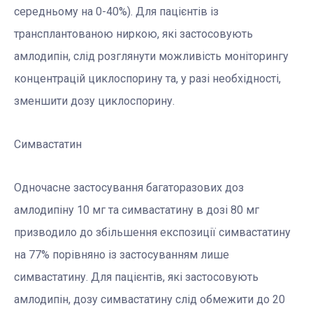
середньому на 0-40%). Для пацієнтів із
трансплантованою ниркою, які застосовують
амлодипін, слід розглянути можливість моніторингу
концентрацій циклоспорину та, у разі необхідності,
зменшити дозу циклоспорину.
Симвастатин
Одночасне застосування багаторазових доз
амлодипіну 10 мг та симвастатину в дозі 80 мг
призводило до збільшення експозиції симвастатину
на 77% порівняно із застосуванням лише
симвастатину. Для пацієнтів, які застосовують
амлодипін, дозу симвастатину слід обмежити до 20