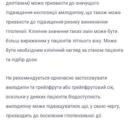
дилтіазем) може призвести до значущого
підвищення експозиції амлодипіну, що також може
призвести до підвищення ризику виникнення
гіпотензії. Клінічне значення таких змін може бути
більш вираженим у пацієнтів літнього віку. Може
бути необхідним клінічний нагляд за станом пацієнта
та підбір дози.
Не рекомендується одночасно застосовувати
амлодипін та грейпфрути або грейпфрутовий сік,
оскільки у деяких пацієнтів біодоступність
амлодипіну може підвищуватися, що, у свою чергу,
призводить до посилення гіпотензивної дії.