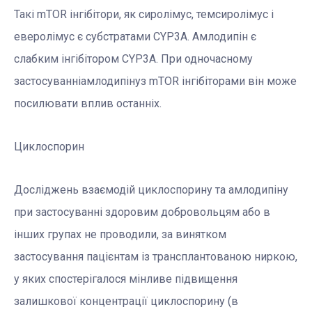
Такі mTOR інгібітори, як сиролімус, темсиролімус і
еверолімус є субстратами CYP3A. Амлодипін є
слабким інгібітором CYP3A. При одночасному
застосуванніамлодипінуз mTOR інгібіторами він може
посилювати вплив останніх.
Циклоспорин
Досліджень взаємодій циклоспорину та амлодипіну
при застосуванні здоровим добровольцям або в
інших групах не проводили, за винятком
застосування пацієнтам із трансплантованою ниркою,
у яких спостерігалося мінливе підвищення
залишкової концентрації циклоспорину (в