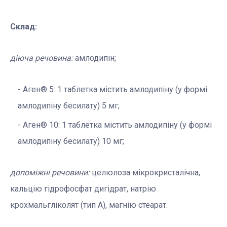
Склад:
діюча речовина:
амлодипін;
Аген® 5: 1 таблетка містить амлодипіну (у формі
амлодипіну бесилату) 5 мг;
Аген® 10: 1 таблетка містить амлодипіну (у формі
амлодипіну бесилату) 10 мг;
допоміжні речовини:
целюлоза мікрокристалічна,
кальцію гідрофосфат дигідрат, натрію
крохмальгліколят (тип А), магнію стеарат.