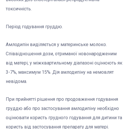
токсичність.
Період годування груддю.
Амлодипін виділяється у материнське молоко.
Співвідношення дози, отриманої новонародженим
від матері, у міжквартильному діапазоні оцінюють як
3-7%, максимум 15%. Дія амлодипіну на немовлят
невідома.
При прийнятті рішення про продовження годування
груддю або про застосування амлодипіну необхідно
оцінювати користь грудного годування для дитини та
користь від застосування препарату для матері.