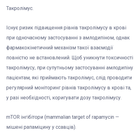
Такролімус.
Існує ризик підвищення рівнів такролімусу в крові
при одночасному застосуванні з амлодипіном, однак
фармакокінетичний механізм такої взаємодії
повністю не встановлений. Щоб уникнути токсичності
такролімусу, при супутньому застосуванні амлодипіну
пацієнтам, які приймають такролімус, слід проводити
регулярний моніторинг рівнів такролімусу в крові та,
у разі необхідності, коригувати дозу такролімусу.
mTOR інгібітори (mammalian target of rapamycin —
мішені рапаміцину у ссавців).