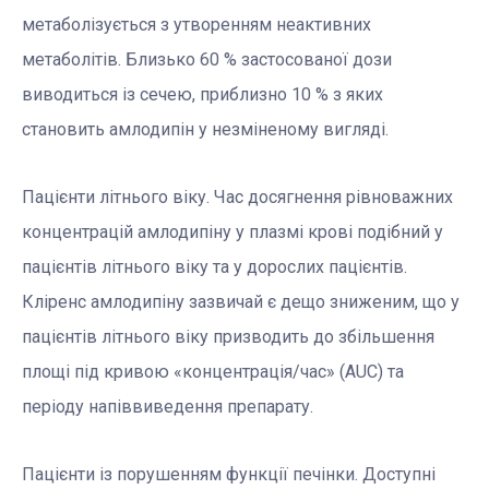
метаболізується з утворенням неактивних
метаболітів. Близько 60 % застосованої дози
виводиться із сечею, приблизно 10 % з яких
становить амлодипін у незміненому вигляді.
Пацієнти літнього віку. Час досягнення рівноважних
концентрацій амлодипіну у плазмі крові подібний у
пацієнтів літнього віку та у дорослих пацієнтів.
Кліренс амлодипіну зазвичай є дещо зниженим, що у
пацієнтів літнього віку призводить до збільшення
площі під кривою «концентрація/час» (AUC) та
періоду напіввиведення препарату.
Пацієнти із порушенням функції печінки. Доступні