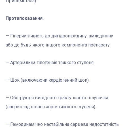
Принцметала).
Протипоказання.
— Гіперчутливість до дигідропіридину, амлодипіну
або до будь-якого іншого компонента препарату.
— Артеріальна гіпотензія тяжкого ступеня.
— Шок (включаючи кардіогенний шок).
— Обструкція вивідного тракту лівого шлуночка
(наприклад стеноз аорти тяжкого ступеня).
— Гемодинамічно нестабільна серцева недостатність