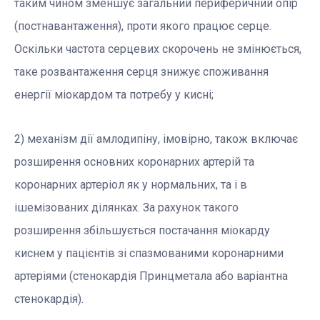
таким чином зменшує загальний периферичний опір
(постнавантаження), проти якого працює серце.
Оскільки частота серцевих скорочень не змінюється,
таке розвантаження серця знижує споживання
енергії міокардом та потребу у кисні;
2) механізм дії амлодипіну, імовірно, також включає
розширення основних коронарних артерій та
коронарних артеріол як у нормальних, та і в
ішемізованих ділянках. За рахунок такого
розширення збільшується постачання міокарду
киснем у пацієнтів зі спазмованими коронарними
артеріями (стенокардія Принцметала або варіантна
стенокардія).