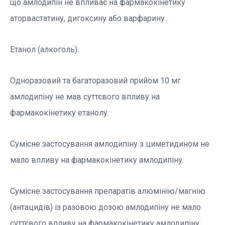
що амлодипін не впливає на фармакокінетику
аторвастатину, дигоксину або варфарину.
Етанол (алкоголь).
Одноразовий та багаторазовий прийом 10 мг
амлодипіну не мав суттєвого впливу на
фармакокінетику етанолу.
Сумісне застосування амлодипіну з циметидином не
мало впливу на фармакокінетику амлодипіну.
Сумісне застосування препаратів алюмінію/магнію
(антацидів) із разовою дозою амлодипіну не мало
суттєвого впливу на фармакокінетику амлодипіну.