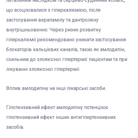
летальним наслідком та серцево-судинний колапс,
що асоціювалися з гіперкаліємією, після
застосування верапамілу та дантролену
внутрішньовенно. Через ризик розвитку
гіперкаліємії рекомендовано уникати застосування
блокаторів кальцієвих каналів, таких як амлодипін,
схильним до злоякісної гіпертермії пацієнтам та при
лікуванні злоякісної гіпертермії.
Вплив амлодипіну на інші лікарські засоби.
Гіпотензивний ефект амлодипіну потенціює
гіпотензивний ефект інших антигіпертензивних
засобів.