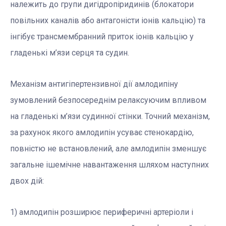
належить до групи дигідропіридинів (блокатори
повільних каналів або антагоністи іонів кальцію) та
інгібує трансмембранний приток іонів кальцію у
гладенькі м’язи серця та судин.
Механізм антигіпертензивної дії амлодипіну
зумовлений безпосереднім релаксуючим впливом
на гладенькі м’язи судинної стінки. Точний механізм,
за рахунок якого амлодипін усуває стенокардію,
повністю не встановлений, але амлодипін зменшує
загальне ішемічне навантаження шляхом наступних
двох дій:
1) амлодипін розширює периферичні артеріоли і