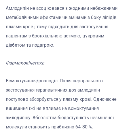
Амлодипін не асоціювався з жодними небажаними
метаболічними ефектами чи змінами з боку ліпідів
плазми крові, тому підходить для застосування
пацієнтам з бронхіальною астмою, цукровим
діабетом та подагрою.
Фармакокінетика
Всмоктування/розподіл. Після перорального
застосування терапевтичних доз амлодипін
поступово абсорбується у плазму крові. Одночасне
вживання їжі не впливає на всмоктування
амлодипіну. Абсолютна біодоступність незміненої
молекули становить приблизно 64-80 %.