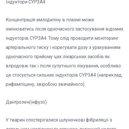
Індуктори CYP3A4.
Kонцентрація амлодипіну в плазмі може
змінюватись після одночасного застосування відомих
індукторів CYP3A4. Тому слід проводити моніторинг
артеріального тиску і корегувати дозу з урахуванням
одночасного прийому цих лікарських засобів як
впродовж так і після супутнього лікування, особливо
це стосується сильних індукторів CYP3A4 (наприклад,
рифампіцину, звіробою звичайного).
Дантролен(інфузії).
У тварин спостерігалися шлуночкові фібриляції з