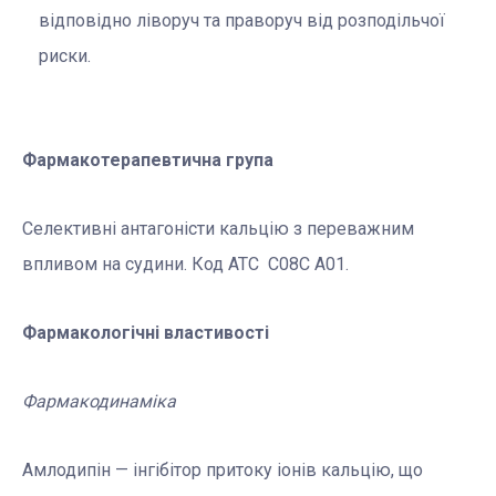
відповідно ліворуч та праворуч від розподільчої
риски.
Фармакотерапевтична група
Селективні антагоністи кальцію з переважним
впливом на судини. Код АТС С08С А01.
Фармакологічні властивості
Фармакодинаміка
Амлодипін — інгібітор притоку іонів кальцію, що