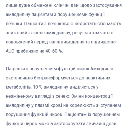
лише дуже обмежені клінічні дані щодо застосування
амлодипіну пацієнтам з порушеннями функції
печінки. Пацієнти з печінковою недостатністю мають
знижений кліренс амлодипіну, результатом чого є
подовжений період напіввиведення та підвищення
AUC приблизно на 40-60 %.
Пацієнти з порушенням функцій нирок.Амлодипін
екстенсивно біотрансформується до неактивних
метаболітів. 10 % амлодипіну виділяється у
незміненому вигляді з сечею. Зміни концентрації
амлодипіну у плазмі крові не корелюють зі ступенем
порушення функцій нирок. Пацієнтам із порушенням
функцій нирок можна застосовувати звичайні дози