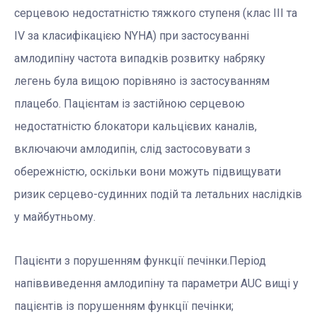
серцевою недостатністю тяжкого ступеня (клас III та
IV за класифікацією NYHA) при застосуванні
амлодипіну частота випадків розвитку набряку
легень була вищою порівняно із застосуванням
плацебо. Пацієнтам із застійною серцевою
недостатністю блокатори кальцієвих каналів,
включаючи амлодипін, слід застосовувати з
обережністю, оскільки вони можуть підвищувати
ризик серцево-судинних подій та летальних наслідків
у майбутньому.
Пацієнти з порушенням функції печінки.Період
напіввиведення амлодипіну та параметри AUC вищі у
пацієнтів із порушенням функції печінки;