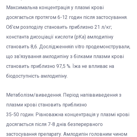
Максимальна концентрація у плазмі крові
досягається протягом 6-12 годин після застосування.
Об’єм розподілу становить приблизно 21 л/кг;
константа дисоціації кислоти (рКа) амлодипіну
становить 8,6. Дослідженняin vitro продемонстрували,
що зв’язування амлодипіну з білками плазми крові
становить приблизно 97,5 %. Їжа не впливає на
біодоступність амлодипіну.
Метаболізм/виведення. Період напіввиведення з
плазми крові становить приблизно
35-50 годин. Рівноважна концентрація у плазмі крові
досягається після 7-8 днів безперервного
застосування препарату. Амлодипін головним чином