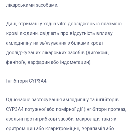
лікарськими засобами.
Дані, отримані у ходііn vitro досліджень із плазмою
крові людини, свідчать про відсутність впливу
амлодипіну на зв’язування з білками крові
досліджуваних лікарських засобів (дигоксин,
фенітоїн, варфарин або індометацин).
Інгібітори CYP3A4.
Одночасне застосування амлодипіну та інгібіторів
CYP3A4 потужної або помірної дії (інгібітори протеаз,
азольні протигрибкові засоби, макроліди, такі як
еритроміцин або кларитроміцин, верапаміл або