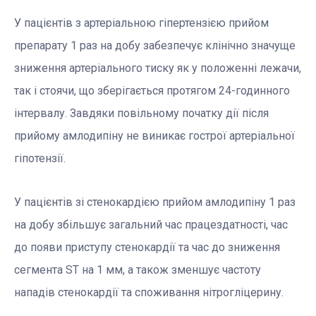
У пацієнтів з артеріальною гіпертензією прийом
препарату 1 раз на добу забезпечує клінічно значуще
зниження артеріального тиску як у положенні лежачи,
так і стоячи, що зберігається протягом 24-годинного
інтервалу. Завдяки повільному початку дії після
прийому амлодипіну не виникає гострої артеріальної
гіпотензії.
У пацієнтів зі стенокардією прийом амлодипіну 1 раз
на добу збільшує загальний час працездатності, час
до появи приступу стенокардії та час до зниження
сегмента ST на 1 мм, а також зменшує частоту
нападів стенокардії та споживання нітрогліцерину.