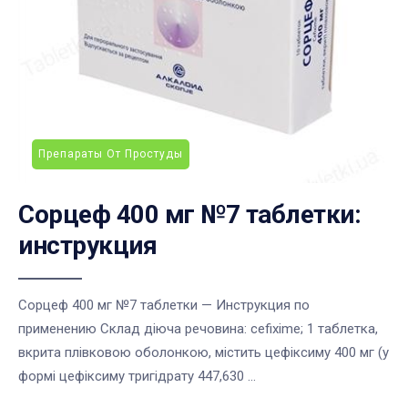
Препараты От Простуды
Сорцеф 400 мг №7 таблетки:
инструкция
Сорцеф 400 мг №7 таблетки — Инструкция по
применению Склад діюча речовина: cefixime; 1 таблетка,
вкрита плівковою оболонкою, містить цефіксиму 400 мг (у
формі цефіксиму тригідрату 447,630 ...