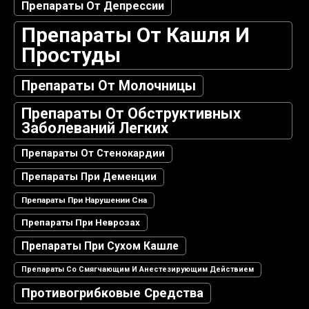
Препараты От Депрессии
Препараты От Кашля И
Простуды
Препараты От Молочницы
Препараты От Обструктивных
Заболеваний Легких
Препараты От Стенокардии
Препараты При Деменции
Препараты При Нарушении Сна
Препараты При Неврозах
Препараты При Сухом Кашле
Препараты Со Смягчающим И Анестезирующим Действием
Противогрибковые Средства