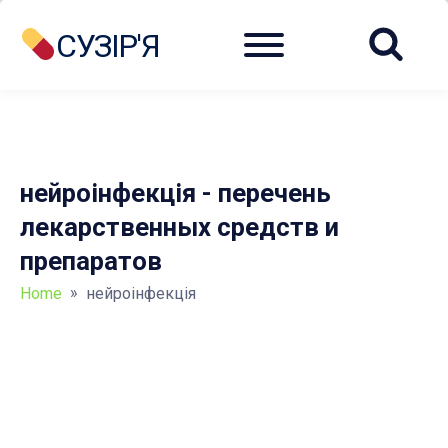
Menu
СУЗІР'Я
нейроінфекція - перечень
лекарственных средств и
препаратов
»
Home
нейроінфекція