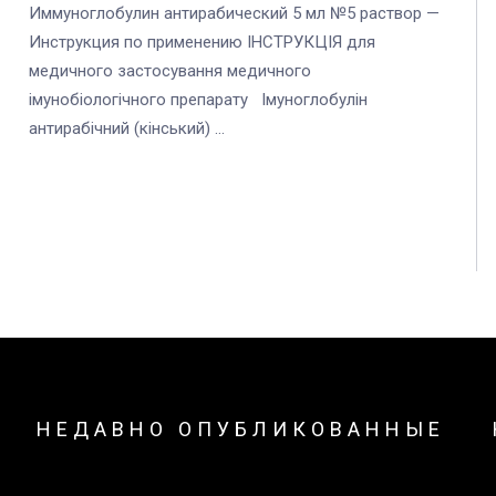
Иммуноглобулин антирабический 5 мл №5 раствор —
Инструкция по применению ІНСТРУКЦІЯ для
медичного застосування медичного
імунобіологічного препарату Імуноглобулін
антирабічний (кінський) ...
НЕДАВНО ОПУБЛИКОВАННЫЕ