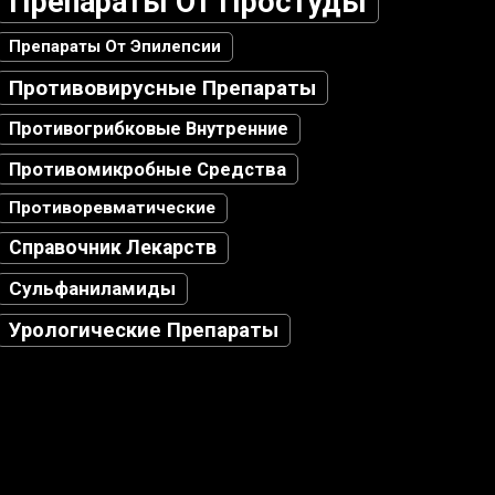
Препараты От Простуды
Препараты От Эпилепсии
Противовирусные Препараты
Противогрибковые Внутренние
Противомикробные Средства
Противоревматические
Справочник Лекарств
Сульфаниламиды
Урологические Препараты