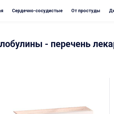
ая
Сердечно-сосудистые
От простуды
Д
лобулины - перечень лек