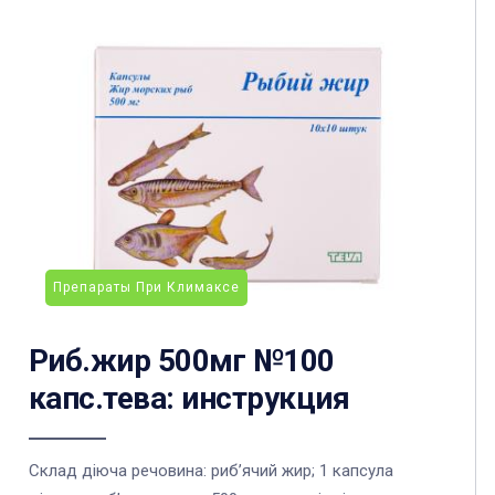
Препараты При Климаксе
Риб.жир 500мг №100
капс.тева: инструкция
Склад діюча речовина: риб’ячий жир; 1 капсула