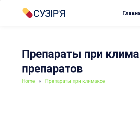
СУЗІР'Я
Главн
Препараты при климак
препаратов
Home
»
Препараты при климаксе