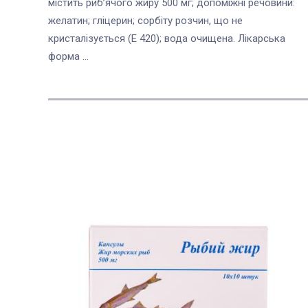
містить риб’ячого жиру 500 мг; допоміжні речовини:
желатин; гліцерин; сорбіту розчин, що не
кристалізується (Е 420); вода очищена. Лікарська
форма ...