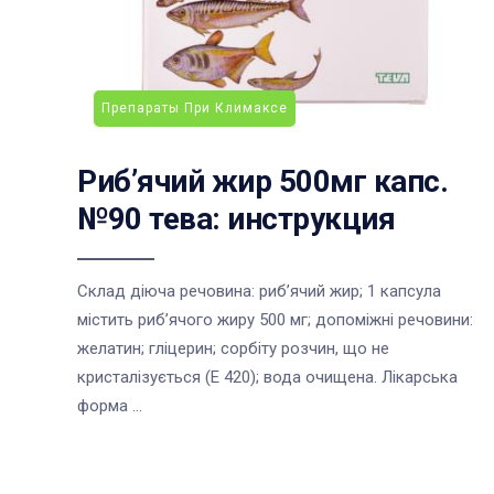
Препараты При Климаксе
Риб’ячий жир 500мг капс.
№90 тева: инструкция
Склад діюча речовина: риб’ячий жир; 1 капсула
містить риб’ячого жиру 500 мг; допоміжні речовини:
желатин; гліцерин; сорбіту розчин, що не
кристалізується (Е 420); вода очищена. Лікарська
форма ...