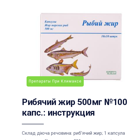
Препараты При Климаксе
Рибячий жир 500мг №100
капс.: инструкция
Склад діюча речовина: риб’ячий жир; 1 капсула