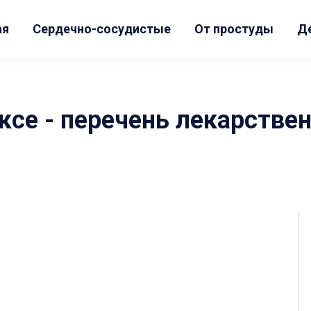
ая
Сердечно-сосудистые
От простуды
Д
се - перечень лекарстве