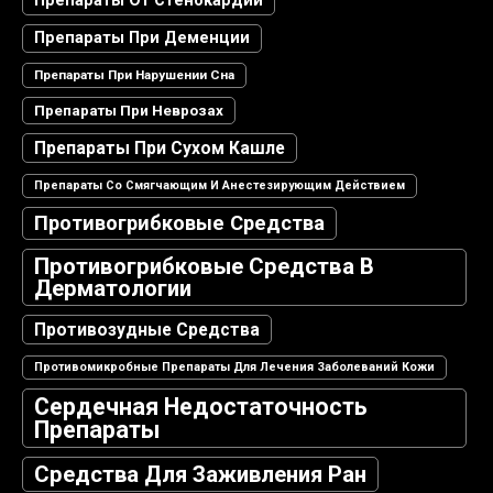
Препараты От Стенокардии
Препараты При Деменции
Препараты При Нарушении Сна
Препараты При Неврозах
Препараты При Сухом Кашле
Препараты Со Смягчающим И Анестезирующим Действием
Противогрибковые Средства
Противогрибковые Средства В
Дерматологии
Противозудные Средства
Противомикробные Препараты Для Лечения Заболеваний Кожи
Сердечная Недостаточность
Препараты
Средства Для Заживления Ран