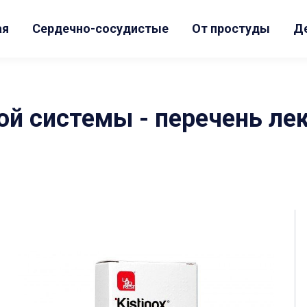
ая
Сердечно-сосудистые
От простуды
Д
й системы - перечень ле