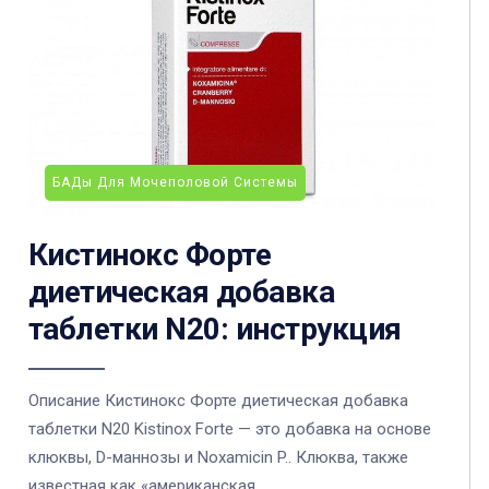
БАДы Для Мочеполовой Системы
Кистинокс Форте
диетическая добавка
таблетки N20: инструкция
Описание Кистинокс Форте диетическая добавка
таблетки N20 Kistinox Forte — это добавка на основе
клюквы, D-маннозы и Noxamicin P.. Клюква, также
известная как «американская ...