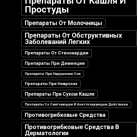
Препараты От Кашля И
Простуды
Препараты От Молочницы
Препараты От Обструктивных
Заболеваний Легких
Препараты От Стенокардии
Препараты При Деменции
Препараты При Нарушении Сна
Препараты При Неврозах
Препараты При Сухом Кашле
Препараты Со Смягчающим И Анестезирующим Действием
Противогрибковые Средства
Противогрибковые Средства В
Дерматологии