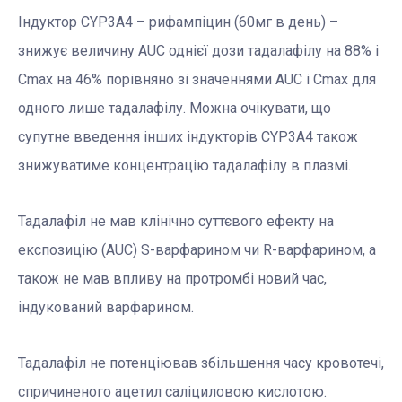
Індуктор CYP3A4 – рифампіцин (60мг в день) –
знижує величину AUC однієї дози тадалафілу на 88% і
Сmax на 46% порівняно зі значеннями AUC і Сmax для
одного лише тадалафілу. Можна очікувати, що
супутне введення інших індукторів CYP3A4 також
знижуватиме концентрацію тадалафілу в плазмі.
Тадалафіл не мав клінічно суттєвого ефекту на
експозицію (AUC) S-варфарином чи R-варфарином, а
також не мав впливу на протромбі новий час,
індукований варфарином.
Тадалафіл не потенціював збільшення часу кровотечі,
спричиненого ацетил саліциловою кислотою.