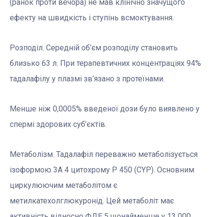
(ранок проти вечора) не мав клінічно значущого
ефекту на швидкість і ступінь всмоктування.
Розподіл. Середній об’єм розподілу становить
близько 63 л. При терапевтичних концентраціях 94%
тадалафілу у плазмі зв’язано з протеїнами.
Менше ніж 0,0005% введеної дози було виявлено у
спермі здорових суб’єктів.
Метаболізм. Тадалафіл переважно метаболізується
ізоформою 3А 4 цитохрому Р 450 (CYP). Основним
циркулюючим метаболітом є
метилкатехолглюкуронід. Цей метаболіт має
активність відносно ФДЕ 5 щонайменше у 13 000