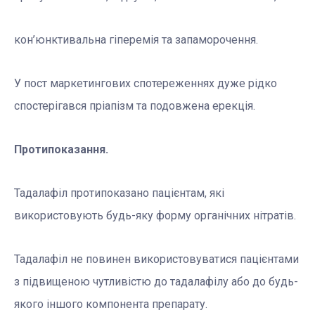
кон’юнктивальна гіперемія та запаморочення.
У пост маркетингових спотереженнях дуже рідко
спостерігався пріапізм та подовжена ерекція.
Протипоказання.
Тадалафіл протипоказано пацієнтам, які
використовують будь-яку форму органічних нітратів.
Тадалафіл не повинен використовуватися пацієнтами
з підвищеною чутливістю до тадалафілу або до будь-
якого іншого компонента препарату.