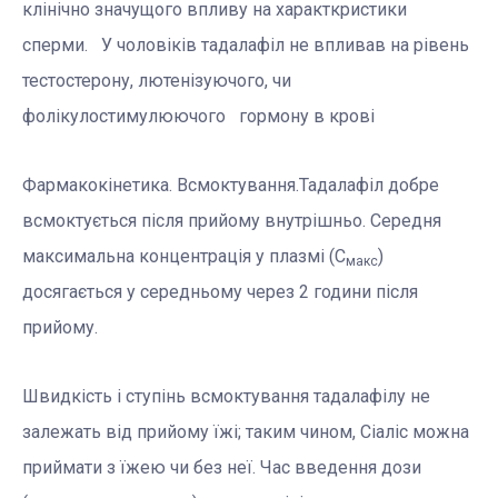
клінічно значущого впливу на характкристики
сперми. У чоловіків тадалафіл не впливав на рівень
тестостерону, лютенізуючого, чи
фолікулостимулюючого гормону в крові
Фармакокінетика. Всмоктування.Тадалафіл добре
всмоктується після прийому внутрішньо. Середня
максимальна концентрація у плазмі (С
)
макс
досягається у середньому через 2 години після
прийому.
Швидкість і ступінь всмоктування тадалафілу не
залежать від прийому їжі; таким чином, Сіаліс можна
приймати з їжею чи без неї. Час введення дози