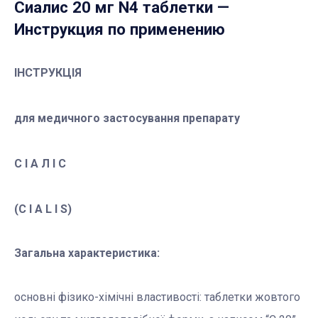
Сиалис 20 мг N4 таблетки
—
Инструкция по применению
ІНСТРУКЦІЯ
для медичного застосування препарату
C І А Л І С
(C I A L I S)
Загальна характеристика:
основні фізико-хімічні властивості: таблетки жовтого