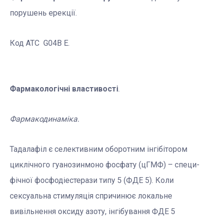
порушень ерекції.
Код АТС G04B E.
Фармакологічні властивості
.
Фармакодинаміка.
Тадалафіл є селективним оборотним інгібітором
циклічного гуанозинмоно фосфату (цГМФ) – специ-
фічної фосфодіестерази типу 5 (ФДЕ 5). Коли
сексуальна стимуляція спричинює локальне
вивільнення оксиду азоту, інгібування ФДЕ 5