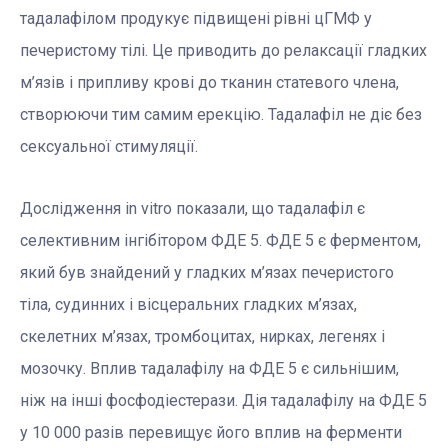
тадалафілом продукує підвищені рівні цГМФ у
печеристому тілі. Це приводить до релаксації гладких
м’язів і припливу крові до тканин статевого члена,
створюючи тим самим ерекцію. Тадалафіл не діє без
сексуальної стимуляції.
Дослідження in vitro показали, що тадалафіл є
селективним інгібітором ФДЕ 5. ФДЕ 5 є ферментом,
який був знайдений у гладких м’язах печеристого
тіла, судинних і вісцеральних гладких м’язах,
скелетних м’язах, тромбоцитах, нирках, легенях і
мозочку. Вплив тадалафілу на ФДЕ 5 є сильнішим,
ніж на інші фосфодіестерази. Дія тадалафілу на ФДЕ 5
у 10 000 разів перевищує його вплив на ферменти