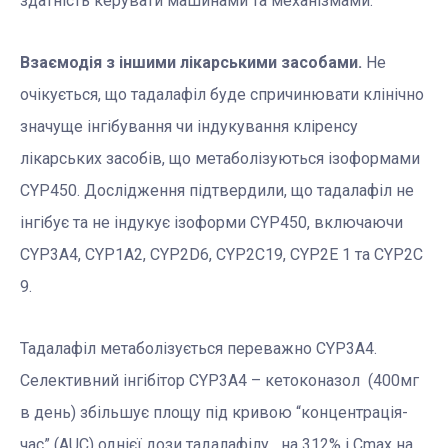
здатність керувати машинами та механізмами.
Взаємодія з іншими лікарськими засобами.
Не
очікується, що тадалафіл буде спричинювати клінічно
значуще інгібування чи індукування кліренсу
лікарських засобів, що метаболізуються ізоформами
CYP450. Дослідження підтвердили, що тадалафіл не
інгібує та не індукує ізоформи CYP450, включаючи
CYP3A4, CYP1A2, CYP2D6, CYP2C19, CYP2Е 1 та CYP2С
9.
Тадалафіл метаболізується переважно CYP3A4.
Селективний інгібітор CYP3A4 – кетоконазол (400мг
в день) збільшує площу під кривою “концентрація-
час” (AUC) однієї дози тадалафілу на 312% і Сmax на