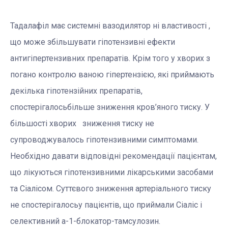
Тадалафіл має системні вазодилятор ні властивості ,
що може збільшувати гіпотензивні ефекти
антигіпертензивних препаратів. Крім того у хворих з
погано контролю ваною гіпертензією, які приймають
декілька гіпотензійних препаратів,
спостерігалосьбільше зниження кров’яного тиску. У
більшості хворих зниження тиску не
супроводжувалось гіпотензивними симптомами.
Необхідно давати відповідні рекомендації пацієнтам,
що лікуються гіпотензивними лікарськими засобами
та Сіалісом. Суттєвого зниження артеріального тиску
не спостерігалосьу пацієнтів, що приймали Сіаліс і
селективний a-1-блокатор-тамсулозин.