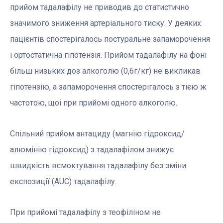
прийом тадалафілу не приводив до статистично
значимого зниження артеріального тиску. У деяких
пацієнтів спостерігалось постуральне запаморочення
і ортостатична гіпотензія. Прийом тадалафілу на фоні
більш низьких доз алкоголю (0,6г/кг) не викликав
гіпотензію, а запаморочення спостерігалось з тією ж
частотою, щоі при прийомі одного алкоголю.
Спільний прийом антациду (магнію гідроксид/
алюмінію гідроксид) з тадалафілом знижує
швидкість всмоктування тадалафілу без зміни
експозиції (AUC) тадалафілу.
При прийомі тадалафілу з теофіліном не