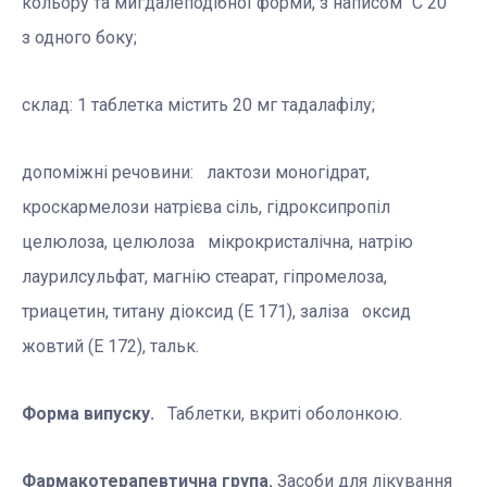
кольору та мигдалеподібної форми, з написом “С 20”
з одного боку;
склад: 1 таблетка містить 20 мг тадалафілу;
допоміжні речовини: лактози моногідрат,
кроскармелози натрієва сіль, гідроксипропіл
целюлоза, целюлоза мікрокристалічна, натрію
лаурилсульфат, магнію стеарат, гіпромелоза,
триацетин, титану діоксид (Е 171), заліза оксид
жовтий (Е 172), тальк.
Форма випуску.
Таблетки, вкриті оболонкою.
Фармакотерапевтична група.
Засоби для лікування