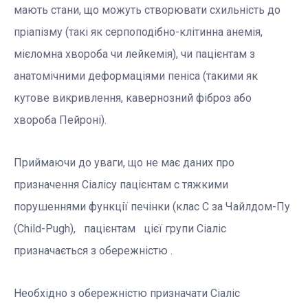
мають стани, що можуть створювати схильність до
пріапізму (такі як серпоподібно-клітинна анемія,
мієломна хвороба чи лейкемія), чи пацієнтам з
анатомічними деформаціями пеніса (такими як
кутове викривлення, кавернозний фіброз або
хвороба Пейроні).
Приймаючи до уваги, що не має даних про
призначення Сіалісу пацієнтам с тяжкими
порушеннями функції печінки (клас С за Чайлдом-Пу
(Child-Pugh), пацієнтам цієї групи Сіаліс
призначається з обережністю .
Необхідно з обережністю призначати Сіаліс