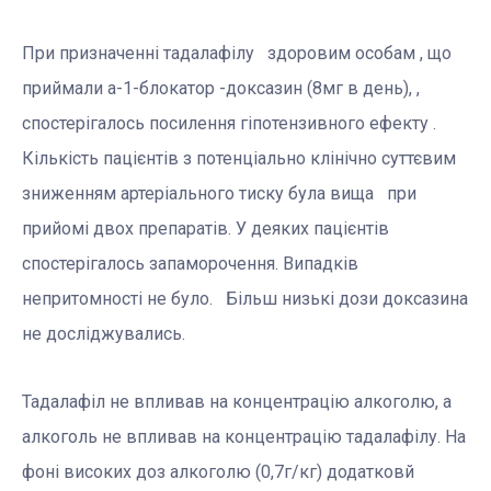
При призначенні тадалафілу здоровим особам , що
приймали a-1-блокатор -доксазин (8мг в день), ,
спостерігалось посилення гіпотензивного ефекту .
Кількість пацієнтів з потенціально клінічно суттєвим
зниженням артеріального тиску була вища при
прийомі двох препаратів. У деяких пацієнтів
спостерігалось запаморочення. Випадків
непритомності не було. Більш низькі дози доксазина
не досліджувались.
Тадалафіл не впливав на концентрацію алкоголю, а
алкоголь не впливав на концентрацію тадалафілу. На
фоні високих доз алкоголю (0,7г/кг) додатковй