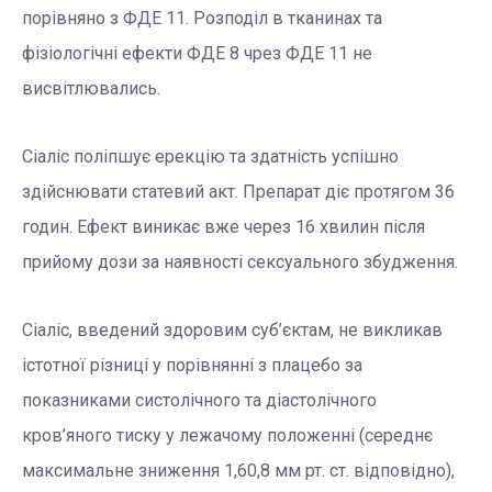
порівняно з ФДЕ 11. Розподіл в тканинах та
фізіологічні ефекти ФДЕ 8 чрез ФДЕ 11 не
висвітлювались.
Сіаліс поліпшує ерекцію та здатність успішно
здійснювати статевий акт. Препарат діє протягом 36
годин. Ефект виникає вже через 16 хвилин після
прийому дози за наявності сексуального збудження.
Сіаліс, введений здоровим суб’єктам, не викликав
істотної різниці у порівнянні з плацебо за
показниками систолічного та діастолічного
кров’яного тиску у лежачому положенні (середнє
максимальне зниження 1,60,8 мм рт. ст. відповідно),