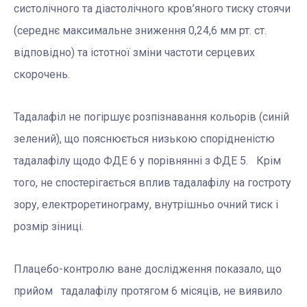
систолічного та діастолічного кров’яного тиску стоячи
(середнє максимальне зниження 0,24,6 мм рт. ст.
відповідно) та істотної зміни частоти серцевих
скорочень.
Тадалафіл не погіршує розпізнавання кольорів (синій
зелений), що пояснюється низькою спорідненістю
тадалафілу щодо ФДЕ 6 у порівнянні з ФДЕ 5. Крім
того, не спостерігається вплив тадалафілу на гостроту
зору, електроретинограму, внутрішньо очний тиск і
розмір зіниці.
Плацебо-контролю ване дослідження показало, що
прийом тадалафілу протягом 6 місяців, не виявило