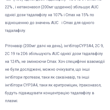
22% , і кетаконазол (200мг щоденно) збільшує AUC
однієї дози тадалафілу на 107% і Сmax на 15% по
відношенню до значень AUC і Сmax для одного
тадалафілу.
Рітонавір (200мг двічі на день), інгібіторCYP3A4, 2С 9,
2С 19 та 2D6 збільшують AUC однієї дози тадалвфілу
на 124%, не змінюючи Сmax. Хоч специфічні взаємодії
не були досліджені, можно очікувати, що інші
інгібітори протеази, таки як саквінавір, та інші
інгібітори CYP3A4, таки як еритроміцин, ітраконазол,
будуть підвищувати концентрацію тадалафілу в
плазмі.